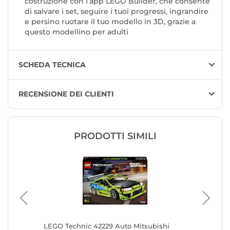
costruzione con l’app LEGO Builder, che consente
di salvare i set, seguire i tuoi progressi, ingrandire
e persino ruotare il tuo modello in 3D, grazie a
questo modellino per adulti
SCHEDA TECNICA
RECENSIONE DEI CLIENTI
PRODOTTI SIMILI
re Lunar
LEGO Technic 42229 Auto Mitsubishi
LEGO Te