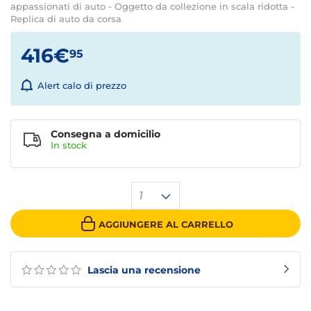
appassionati di auto - Oggetto da collezione in scala ridotta -
Replica di auto da corsa
416€
95
Alert calo di prezzo
Consegna a domicilio
In
stock
1
AGGIUNGERE AL CARRELLO
Lascia una recensione