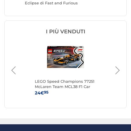
Eclipse di Fast and Furious
R/T di F
I PIÙ VENDUTI
LEGO Speed Champions 77251
LE
McLaren Team MCL38 F1 Car
Ga
95
24€
52