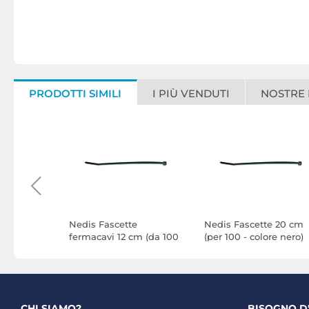
PRODOTTI SIMILI
I PIÙ VENDUTI
NOSTRE
etto rack
Nedis Fascette
Nedis Fascette 20 cm
- Nero
fermacavi 12 cm (da 100
(per 100 - colore nero)
- coloris noir)
CHI SIAMO?
BISOGNO D