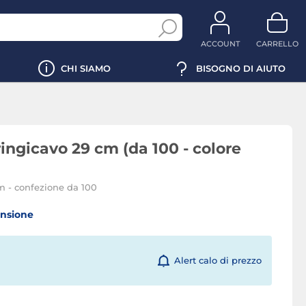
ACCOUNT
CARRELLO
CHI SIAMO
BISOGNO DI AIUTO
ingicavo 29 cm (da 100 - colore
m - confezione da 100
ensione
Alert calo di prezzo