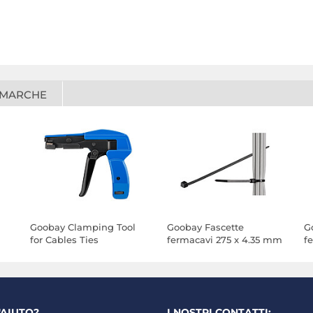
 MARCHE
Goobay Clamping Tool
Goobay Fascette
G
for Cables Ties
fermacavi 275 x 4.35 mm
f
(da 100) - Nero
(d
'AIUTO?
I NOSTRI CONTATTI: