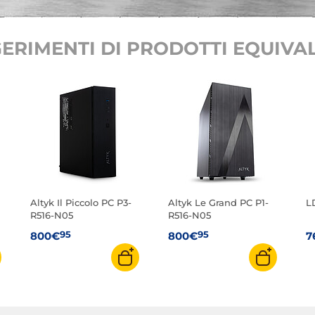
ERIMENTI DI PRODOTTI EQUIVAL
Altyk Il Piccolo PC P3-
Altyk Le Grand PC P1-
L
R516-N05
R516-N05
95
95
800€
800€
7