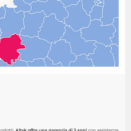
rodotti,
Altyk offre una garanzia di 3 anni
con assistenza