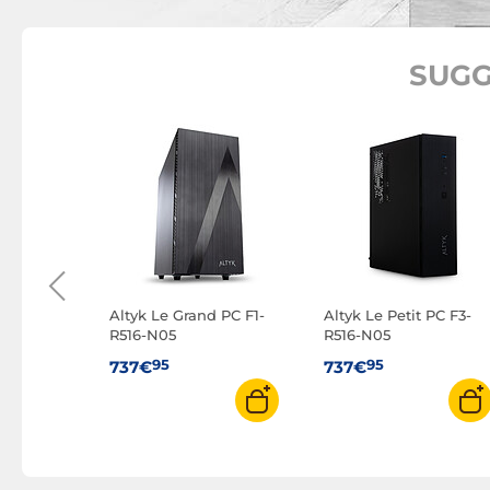
SUGG
cro Zen-M5
Altyk Le Grand PC F1-
Altyk Le Petit PC F3-
R516-N05
R516-N05
95
95
737€
737€