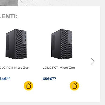
ENTI:
DLC PC11 Micro Zen
LDLC PC11 Micro Zen
LDLC PC11
5
95
95
95
64€
656€
827€