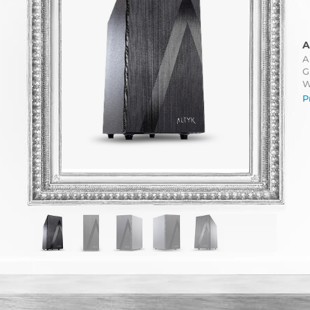
A
A
G
W
P