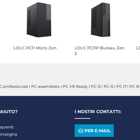
LDLC PC11 Micro Zen
LDLC PC11P Bureau Zen
L
5
C professionale
|
PC assemblato
|
PC VR Ready
|
PC i3
|
PC i5
|
PC i7
|
PC i9
'AIUTO?
I NOSTRI CONTATTI:
quenti
PER E-MAIL
consegna