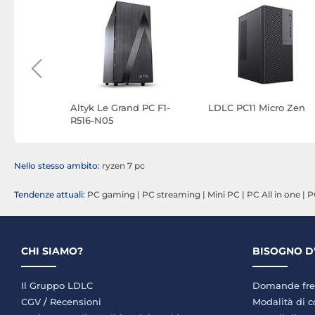
icro Zen
Altyk Le Grand PC F1-
LDLC PC11 Micro Zen
R516-N05
Nello stesso ambito:
ryzen 7 pc
Tendenze attuali:
PC gaming
|
PC streaming
|
Mini PC
|
PC All in one
|
P
CHI SIAMO?
BISOGNO D
Il Gruppo LDLC
Domande fre
CGV
/
Recensioni
Modalità di 