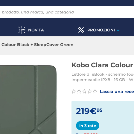
NOVITA
PROMOZIONI
 Colour Black + SleepCover Green
Kobo Clara Colour
Lettore di eBook - schermo touc
impermeabile IPX8 - 16 GB - Wi
Lascia una rec
219€
95
In 3 rate