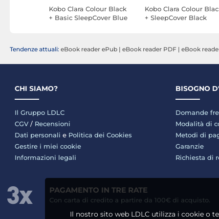
5 C
Kobo Clara Colour Black
Kobo Clara Colour Blac
+ Basic SleepCover Blue
+ SleepCover Black
Tendenze attuali:
eBook reader ePub
|
eBook reader PDF
|
eBook reade
CHI SIAMO?
BISOGNO D
Il Gruppo LDLC
Domande fre
CGV
/
Recensioni
Modalità di 
Dati personali
e
Politica dei Cookies
Metodi di p
Gestire i miei cookie
Garanzie
Informazioni legali
Richiesta di 
PAGAMENTO IN TRE RATE
Con carta di credito a partire da 100€ di acquisto.
Il nostro sito web LDLC utilizza i cookie o t