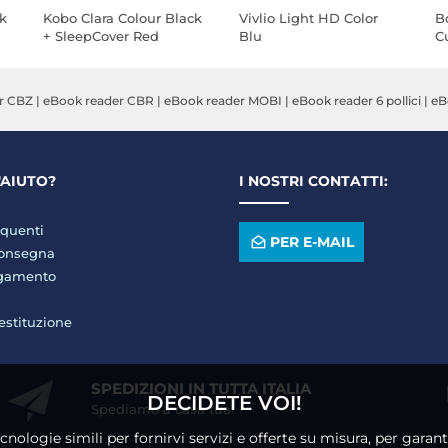
k
Kobo Clara Colour Black
Vivlio Light HD Color
Bo
+ SleepCover Red
Blu
C
r CBZ
|
eBook reader CBR
|
eBook reader MOBI
|
eBook reader 6 pollici
|
eB
'AIUTO?
I NOSTRI CONTATTI:
quenti
PER E-MAIL
consegna
agamento
restituzione
SPEDIZIONI IN TUTTA ITALIA
DECIDETE VOI!
Spediamo a casa tua
ecnologie simili per fornirvi servizi e offerte su misura, per gara