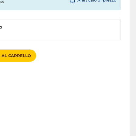
Alert calo di prezzo
ese
o
 AL CARRELLO