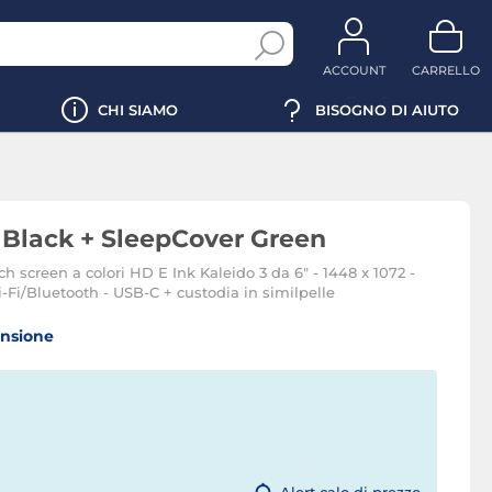
ACCOUNT
CARRELLO
CHI SIAMO
BISOGNO DI AIUTO
 Black + SleepCover Green
h screen a colori HD E Ink Kaleido 3 da 6" - 1448 x 1072 -
-Fi/Bluetooth - USB-C + custodia in similpelle
ensione