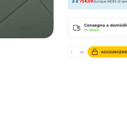
3 x
75€59
dunque 6€82 di sp
Consegna a domicili
In stock
1
AGGIUNGERE