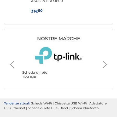
te
ASUS PCE-AX1800
Te
50
31€
29
NOSTRE MARCHE
Scheda d
StarTec
Scheda di rete
TP-LINK
Tendenze attuali:
Scheda Wi-Fi
|
Chiavetta USB Wi-Fi
|
Adattatore
USB Ethernet
|
Scheda di rete Dual-Band
|
Scheda Bluetooth