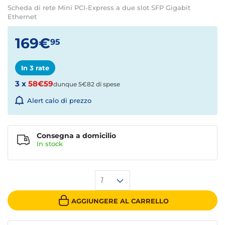
Scheda di rete Mini PCI-Express a due slot SFP Gigabit
Ethernet
169€
95
In 3 rate
3 x
58€59
dunque 5€82 di spese
Alert calo di prezzo
Consegna a domicilio
In stock
1
AGGIUNGERE AL CARRELLO