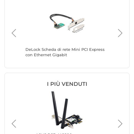
DeLock Scheda di rete Mini PCI Express
Lenovo 
con Ethernet Gigabit
PCI-E 2 
I PIÙ VENDUTI