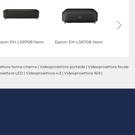
pson EH-LS970B Nero
Epson EH-LS670B Nero
Epson EH
Bianco
ettore home cinema
|
Videoproiettore portatile
|
Videoproiettore focale
oiettore LED
|
Videoproiettore 4:3
|
Videoproiettore 16:9
|