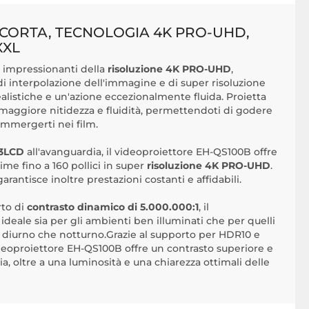
CORTA, TECNOLOGIA 4K PRO-UHD,
XXL
li impressionanti della
risoluzione 4K PRO-UHD
,
i interpolazione dell'immagine e di super risoluzione
alistiche e un'azione eccezionalmente fluida. Proietta
maggiore nitidezza e fluidità, permettendoti di godere
immergerti nei film.
r 3LCD
all'avanguardia, il videoproiettore EH-QS100B offre
ime fino a 160 pollici in super
risoluzione 4K PRO-UHD
.
arantisce inoltre prestazioni costanti e affidabili.
to di
contrasto dinamico di 5.000.000:1
, il
deale sia per gli ambienti ben illuminati che per quelli
uso diurno che notturno.Grazie al supporto per HDR10 e
eoproiettore EH-QS100B offre un contrasto superiore e
, oltre a una luminosità e una chiarezza ottimali delle