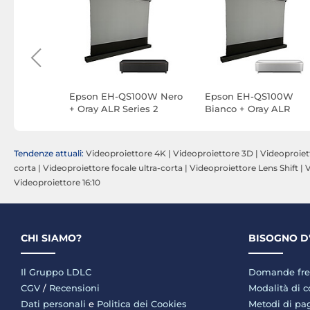
Premiere
Epson EH-QS100W Nero
Epson EH-QS100W
+ Oray ALR Series 2
Bianco + Oray ALR
Ascendente motorizzato
Series 2 Motorised
100"
Upscaling 120"
Tendenze attuali:
Videoproiettore 4K
|
Videoproiettore 3D
|
Videoproie
corta
|
Videoproiettore focale ultra-corta
|
Videoproiettore Lens Shift
|
V
Videoproiettore 16:10
CHI SIAMO?
BISOGNO D
Il Gruppo LDLC
Domande fre
CGV
/
Recensioni
Modalità di 
Dati personali
e
Politica dei Cookies
Metodi di p