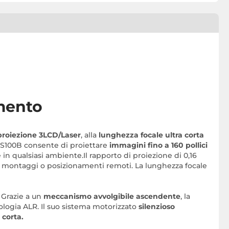
imento
proiezione 3LCD/Laser
, alla
lunghezza focale ultra corta
H-QS100B consente di proiettare
immagini fino a 160 pollici
e in qualsiasi ambiente.Il rapporto di proiezione di 0,16
icati montaggi o posizionamenti remoti. La lunghezza focale
. Grazie a un
meccanismo avvolgibile ascendente
, la
nologia ALR. Il suo sistema motorizzato
silenzioso
 corta.