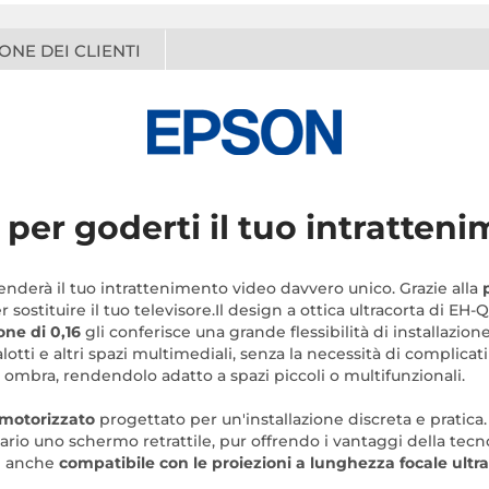
ONE DEI CLIENTI
per goderti il tuo intratten
enderà il tuo intrattenimento video davvero unico. Grazie alla
er sostituire il tuo televisore.Il design a ottica ultracorta di E
one di 0,16
gli conferisce una grande flessibilità di installazion
 salotti e altri spazi multimediali, senza la necessità di compl
i ombra, rendendolo adatto a spazi piccoli o multifunzionali.
 motorizzato
progettato per un'installazione discreta e pratica
sario uno schermo retrattile, pur offrendo i vantaggi della tec
 anche
compatibile con le proiezioni a lunghezza focale ultra