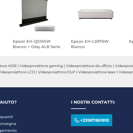
Epson EH-QS100W
Epson EH-LS970W
E
Bianco + Oray ALR Serie
Bianco
2 Ascendente
motorizzato 100"
ttore HDR
|
Videoproiettore gaming
|
Videoproiettore da ufficio
|
Videoproi
ideoproiettore LCD
|
Videoproiettore DLP
|
Videoproiettore laser
|
Videopr
'AIUTO?
I NOSTRI CONTATTI:
quenti
+33987861810
consegna
agamento