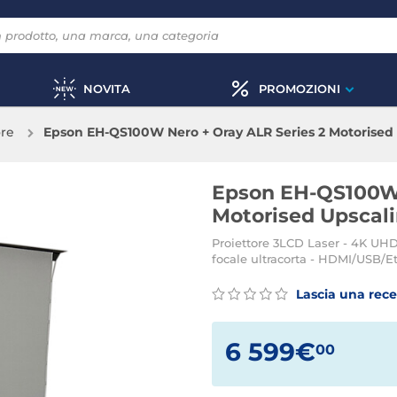
NOVITA
PROMOZIONI
ore
Epson EH-QS100W Nero + Oray ALR Series 2 Motorised 
Epson EH-QS100W 
Motorised Upscali
Proiettore 3LCD Laser - 4K U
focale ultracorta - HDMI/USB/
Lascia una rec
6 599€
00