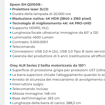
Epson EH-QS100B :
Proiettore laser 3LCD
Durata della lampada di 20.000 ore
Risoluzione nativa: 4K HDR (3840 x 2160 pixel)
Tecnologia di miglioramento 4K: 4K PRO-UHD
Supporto HDR10, HLG
Lunghezza focale ultracorta: immagine da 60" a 120
Luminosità: 4500 Lumen
Contrasto: 5.000.000:1
Telecomando
Connessioni: USB 2.0-A (2x), USB 2.0 Tipo B (solo serviz
Garanzia del produttore di 5 anni (restituzione all'offi
Oray ALR Series 2 Salita motorizzata da 120":
Superficie di proiezione grigia per proiezioni UST (Ult
La barra superiore chiude l'alloggiamento quando lo s
Arresto di sicurezza del meccanismo di avvolgimento 
Interruttore su/giù
Telecomando incluso
Altezza immagine: 148 cm
Base dell'immagine: 263 cm
Lunghezza della barra di carico: 288,3 cm