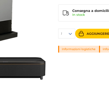
Consegna a domicili
In
stock
1
AGGIUNGERE
Informazioni logistiche
Info