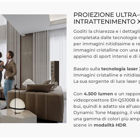
PROIEZIONE ULTRA-
INTRATTENIMENTO 
Goditi la chiarezza e i dettag
completata dalle tecnologie d
per immagini nitidissime e re
immagini cristalline con una 
appieno di sport intensi e di 
Basato sulla
tecnologia lase
immagini cristalline e nitidiss
La sua sorgente di luce laser g
Con
4.500 lumen
e un rappor
videoproiettore EH-QS100B è i
bui, quindi è adatto sia all'
Dynamic Tone Mapping, il vid
una gamma di colori più ampia
scene in
modalità HDR
.