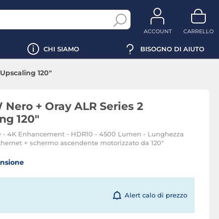
ACCOUNT
CARRELLO
CHI SIAMO
BISOGNO DI AIUTO
Upscaling 120"
Nero + Oray ALR Series 2
ng 120"
HD - 4K Enhancement - HDR10 - 4500 Lumen - Lunghezza
Ethernet + schermo ascendente motorizzato da 120"
ensione
Alert calo di prezzo