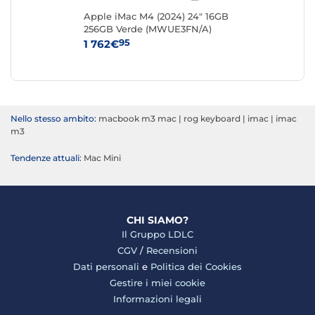
4GB
Apple iMac M4 (2024) 24" 16GB
App
256GB Verde (MWUE3FN/A)
51
95
1 762€
2 
Nello stesso ambito:
macbook m3 mac
|
rog keyboard
|
imac
|
imac
m3
Tendenze attuali:
Mac Mini
CHI SIAMO?
Il Gruppo LDLC
CGV
/
Recensioni
Dati personali
e
Politica dei Cookies
Gestire i miei cookie
Informazioni legali