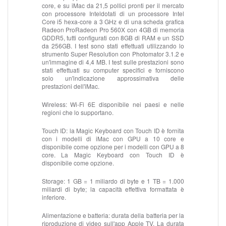
core, e su iMac da 21,5 pollici pronti per il mercato
con processore Inteldotati di un processore Intel
Core i5 hexa-core a 3 GHz e di una scheda grafica
Radeon ProRadeon Pro 560X con 4GB di memoria
GDDR5, tutti configurati con 8GB di RAM e un SSD
da 256GB. I test sono stati effettuati utilizzando lo
strumento Super Resolution con Photomator 3.1.2 e
un'immagine di 4,4 MB. I test sulle prestazioni sono
stati effettuati su computer specifici e forniscono
solo un'indicazione approssimativa delle
prestazioni dell'iMac.
Wireless:
Wi-Fi 6E disponibile nei paesi e nelle
regioni che lo supportano.
Touch ID:
la Magic Keyboard con Touch ID è fornita
con i modelli di iMac con GPU a 10 core e
disponibile come opzione per i modelli con GPU a 8
core. La Magic Keyboard con Touch ID è
disponibile come opzione.
Storage:
1 GB = 1 miliardo di byte e 1 TB = 1.000
miliardi di byte; la capacità effettiva formattata è
inferiore.
Alimentazione e batteria:
durata della batteria per la
riproduzione di video sull'app Apple TV. La durata