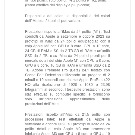
(l'area effettiva del display è più piccola).
Disponibilità dei colori: la
disponibilità dei colori
dell'iMac da 24 pollici può variare.
Prestazioni rispetto all'iMac da 24 pollici (M1) :
Test
condotti da Apple a settembre e ottobre 2023 su
prototipi di iMac da 24 pollici equipaggiati con il
chip Apple M3 con CPU a 8 core, GPU a 10 core,
24 GB di RAM e SS da 2 TB.GB di RAM e un'unità
SSD da 2 TB, e su iMac da 24 pollici pronti per il
mercato dotati del chip Apple M1 con CPU a 8 core,
GPU a 8 core, 16 GB di RAM e un'unità SSD da 2
TB. Adobe Premiere Pro (Beta) 24.1 testato con
Scene Edit Detection utilizzando un progetto di 2
minuti e 19 secondi con risorse Apple ProRes 422
HQ alla risoluzione di 1920 x 1080 e 23,98
fotogrammi al secondo. I test sulle prestazioni sono
stati effettuati su computer specifici e forniscono
solo un'indicazione approssimativa delle
prestazioni dell'iMac.
Prestazioni rispetto all'iMac da 21,5 pollici con
processore Intel:
Test effettuati da Apple a
settembre e ottobre 2023 su prototipi di iMac da 24
pollici dotati di chip Apple M3 con processore
Intel.chip Apple M3 con CPU a 8 core e GPU a 10