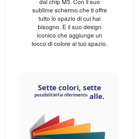
dal chip M3
. Con il suo
sublime schermo
da 24 pollici◊
che ti offre
tutto lo spazio di cui hai
bisogno. E il suo design
iconico che aggiunge un
tocco di colore al tuo spazio.
Sette colori, sette
alle
note legal
.
possibilità◊Fai riferimento