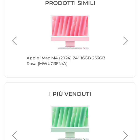
PRODOTTI SIMILI
12GB
Apple iMac M4 (2024) 24" 16GB 256GB
Apple iM
KPN)
Rosa (MWUG3FN/A)
Rosa (
I PIÙ VENDUTI