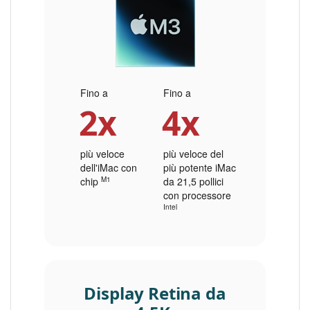
Fino a
Fino a
2x
4x
più veloce
più veloce del
dell'iMac con
più potente iMac
chip
M1
◊.
da 21,5 pollici
con processore
Intel
◊.
Display Retina da