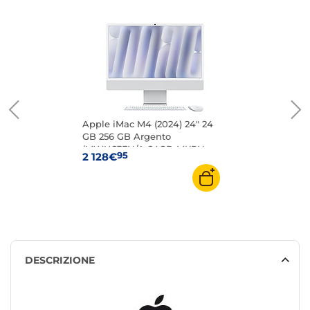
Apple iMac M4 (2024) 24" 24
GB 256 GB Argento
(MWUC3FN/A-24GB-MKPN-
95
2 128€
LAN)
DESCRIZIONE