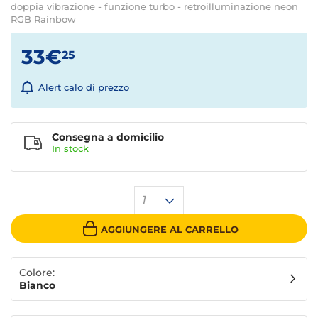
doppia vibrazione - funzione turbo - retroilluminazione neon
RGB Rainbow
33€
25
Alert calo di prezzo
Consegna a domicilio
In stock
1
AGGIUNGERE AL CARRELLO
Colore:
Bianco