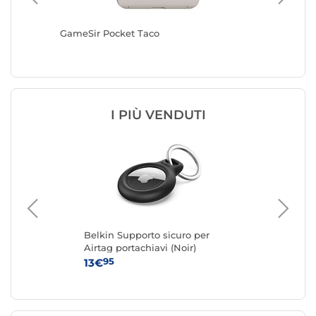
GameSir Pocket Taco
Mars Ga
I PIÙ VENDUTI
Belkin Supporto sicuro per
Bel
Airtag portachiavi (Noir)
Air
95
13€
13