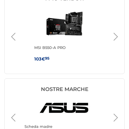
MSI B550-A PRO
MS
WI
95
103€
16
NOSTRE MARCHE
Scheda
Gigabyt
Scheda madre