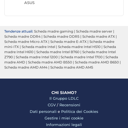
ASUS
Tendenze attuali:
Scheda madre gaming
|
Scheda madre server
|
Scheda madre DDR4
|
Scheda madre DDR5
|
Scheda madre ATX
|
Scheda madre Micro ATX
|
Scheda madre E-ATX
|
Scheda madre
mini-ITX
|
Scheda madre Intel
|
Scheda madre Intel H510
|
Scheda
madre Intel H610
|
Scheda madre Intel B760
|
Scheda madre Intel
Z790
|
Scheda madre Intel 1200
|
Scheda madre Intel 1700
|
Scheda
madre AMD
|
Scheda madre AMD B550
|
Scheda madre AMD B650
|
Scheda madre AMD AM4
|
Scheda madre AMD AM5
CHI SIAMO?
Il Gruppo LDLC
CGV
/
Recensioni
Dati personali
e
Politica dei Cookies
Gestire i miei cookie
Informazioni legali