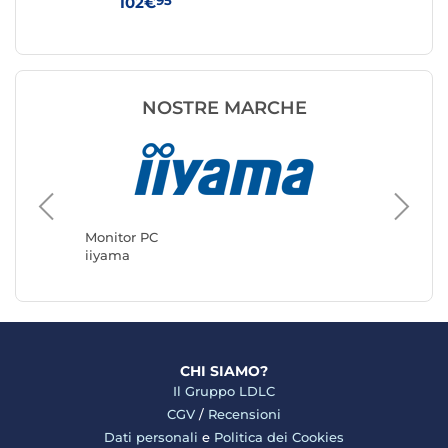
95
102€
11
NOSTRE MARCHE
Monitor
ASUS
Monitor PC
iiyama
CHI SIAMO?
Il Gruppo LDLC
CGV
/
Recensioni
Dati personali
e
Politica dei Cookies