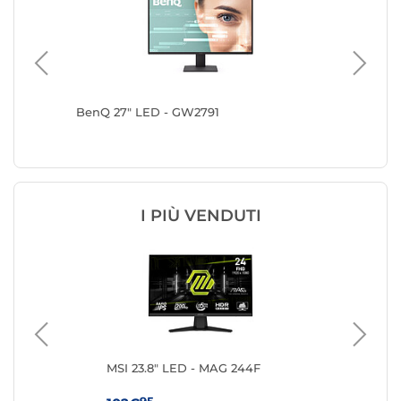
BenQ 27" LED - GW2791
iiyama 
I PIÙ VENDUTI
ng
MSI 23.8" LED - MAG 244F
iiy
G2