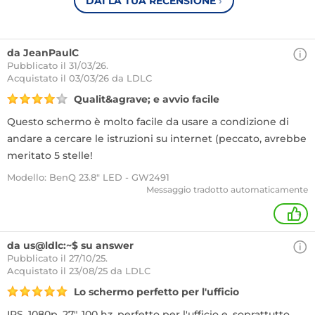
DAI LA TUA RECENSIONE
›
da JeanPaulC
Pubblicato il 31/03/26.
Acquistato
il 03/03/26 da LDLC
Qualit&agrave; e avvio facile
Questo schermo è molto facile da usare a condizione di
andare a cercare le istruzioni su internet (peccato, avrebbe
meritato 5 stelle!
Modello: BenQ 23.8" LED - GW2491
Messaggio tradotto automaticamente
+
da us@ldlc:~$ su answer
Pubblicato il 27/10/25.
Acquistato
il 23/08/25 da LDLC
Lo schermo perfetto per l'ufficio
IPS, 1080p, 27", 100 hz, perfetto per l'ufficio e, soprattutto,