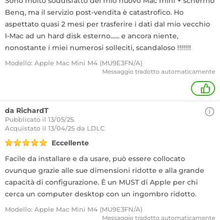
Sono molto soddisfatto del mio nuovo Mac mini + schermo
Benq, ma il servizio post-vendita è catastrofico. Ho
aspettato quasi 2 mesi per trasferire i dati dal mio vecchio
I-Mac ad un hard disk esterno...... e ancora niente,
nonostante i miei numerosi solleciti, scandaloso !!!!!!!
Modello: Apple Mac Mini M4 (MU9E3FN/A)
Messaggio tradotto automaticamente
+
da RichardT
Pubblicato il 13/05/25.
Acquistato
il 13/04/25 da LDLC
Eccellente
Facile da installare e da usare, può essere collocato
ovunque grazie alle sue dimensioni ridotte e alla grande
capacità di configurazione. È un MUST di Apple per chi
cerca un computer desktop con un ingombro ridotto.
Modello: Apple Mac Mini M4 (MU9E3FN/A)
Messaggio tradotto automaticamente