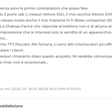
cienza sono le prime constatazioni che posso fare.
o 2 porte usb c, nessun lettore SSD, il mio vecchio lettore DV
allo stesso modo anche il mio impianto hi fi (Bose companion 50
na a Chateau Farine che risponde al telefono non è di alcuna uti
l'impressione che le interessi solo la vendita di un apparecchio.
o...
ventù ???) Peccato. Per fortuna, ci sono altri interlocutori più
tare i clienti.
nessun rimpianto dopo questo acquisto. Mi sarebbe comunque 
to imac non è eccezionale...
Mac M4 (2024) 24" 16GB 256GB Blue (MWUF3FN/A)
oddisfazione