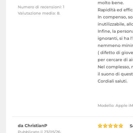
molto bene.
Numero di recensioni: 1
Rapidità ed effi
Valutazione media: 8.
In compenso, sol
inutilizzabile, 
Infine, la perso
ignoranti, si ha 
nemmeno minim
( difetto di gio
per cercare di aiu
Nel complesso, 
il suono di ques
Cordiali saluti.
Modello: Apple i
da ChristianP
S
Pubblicato il 23/05/26.