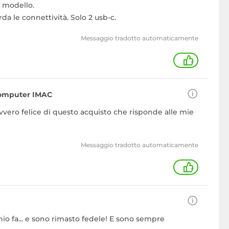
o modello.
da le connettività. Solo 2 usb-c.
Messaggio tradotto automaticamente
+
 computer IMAC
vero felice di questo acquisto che risponde alle mie
Messaggio tradotto automaticamente
+
io fa... e sono rimasto fedele! E sono sempre