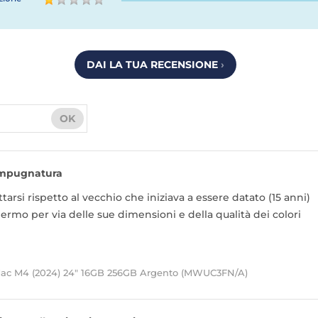
DAI LA TUA RECENSIONE
›
OK
mpugnatura
tarsi rispetto al vecchio che iniziava a essere datato (15 anni)
hermo per via delle sue dimensioni e della qualità dei colori
Mac M4 (2024) 24" 16GB 256GB Argento (MWUC3FN/A)