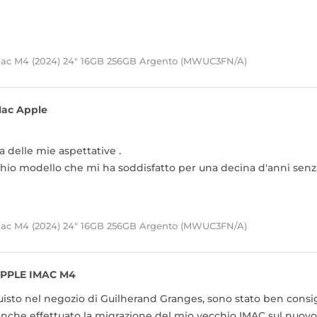
Mac M4 (2024) 24" 16GB 256GB Argento (MWUC3FN/A)
ac Apple
za delle mie aspettative .
chio modello che mi ha soddisfatto per una decina d'anni sen
Mac M4 (2024) 24" 16GB 256GB Argento (MWUC3FN/A)
PPLE IMAC M4
uisto nel negozio di Guilherand Granges, sono stato ben consigl
 anche effettuato la migrazione del mio vecchio IMAC sul nuovo