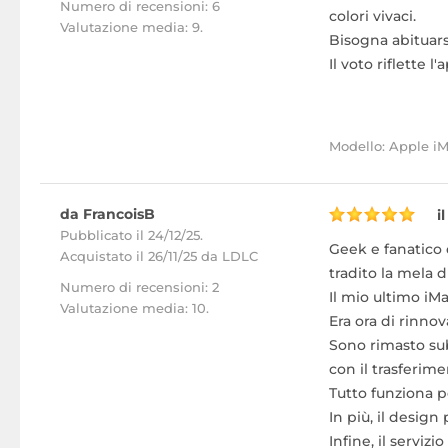
Numero di recensioni: 6
colori vivaci.
Valutazione media: 9.
Bisogna abituar
Il voto riflette 
Modello: Apple i
da FrancoisB
i
Pubblicato il 24/12/25.
Geek e fanatico 
Acquistato
il 26/11/25 da LDLC
tradito la mela 
Numero di recensioni: 2
Il mio ultimo iMa
Valutazione media: 10.
Era ora di rinno
Sono rimasto sub
con il trasferime
Tutto funziona p
In più, il design
Infine, il servi