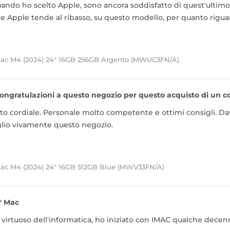
uando ho scelto Apple, sono ancora soddisfatto di quest'ultim
he Apple tende al ribasso, su questo modello, per quanto riguar
Mac M4 (2024) 24" 16GB 256GB Argento (MWUC3FN/A)
ongratulazioni a questo negozio per questo acquisto di un
o cordiale. Personale molto competente e ottimi consigli. Dav
glio vivamente questo negozio.
Mac M4 (2024) 24" 16GB 512GB Blue (MWV33FN/A)
° Mac
irtuoso dell'informatica, ho iniziato con IMAC qualche decenn