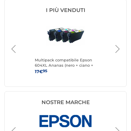
I PIÙ VENDUTI
Multipack compatibile Epson
Ca
604XL Ananas (nero + ciano +
magenta + giallo)
95
17€
14
NOSTRE MARCHE
Cartucc