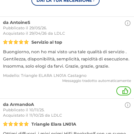
DAI LA TUA RECENSIONE
›
da AntoineS
Pubblicato il 29/05/26.
Acquistato
il 29/04/26 da LDLC
Servizio al top
Buongiorno, non ho mai visto una tale qualità di servizio .
Gentilezza, disponibilità, semplicità, rapidità di esecuzione.
Insomma, solo elogi da farvi. Grazie, grazie, grazie.
Modello: Triangle ELARA LN01A Castagno
Messaggio tradotto automaticamente
+
da ArmandoA
Pubblicato il 10/11/25.
Acquistato
il 11/10/25 da LDLC
Triangle Elara LN01A
Ottimi diffusori, i miei primi HiFi Bookshelf con un suono