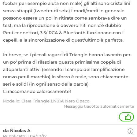
foobar per esempio aiuta non male) gli alti sono cristallini
senza strappi (tweeter di seta) i modi/medi in generale
possono essere un po' in ritirata come sembrava dire un
test, ma la riproduzione è davvero hifi non c'è dubbio
Per i connettori, 3.5/ RCA & Bluetooth funzionano con i
capelli, e la sincronizzazione di quest'ultimo è perfetta.
In breve, se i piccoli ragazzi di Triangle hanno lavorato per
un po' prima di rilasciare questa primissima coppia di
altoparlanti attivi (essendo il campo dell'amplificazione
nuovo per il marchio) lo sforzo è reale, sono chiaramente
seri e solidi (in ogni senso della parola)
Li raccomando calorosamente!
Modello: Elara Triangle LN01A Nero Opaco
Messaggio tradotto automaticamente
1
da Nicolas A
Pubblicato il 04/10/17.