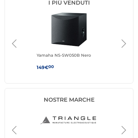
I PIÙ VENDUTI
Yamaha NS-SW050B Nero
Tri
Wh
00
149€
29
NOSTRE MARCHE
Casse Hi
Kef