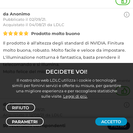
+
da Anonimo
Pubblicato il 02/09/21.
Acquistato
il 04/08/21 da LDLC
Prodotto molto buono
Il prodotto è all'altezza degli standard di NVIDIA. Finitura
molto buona, robusto. Molto facile e veloce da impostare.
L'illuminazione notturna è fantastica, basta prendere il
telecomando e si illumina.
DECIDETE VOI!
Molto felice del mio acquisto.
Il nostro sito web LDLC utilizza i cookie o tecnologie
Messaggio tradotto automaticamente
simili per fornirvi servizi e offerte su misura, per garantire
una migliore esperienza e per raccogliere statistiche
+
sulle visite.
Leggi di più.
da PierreL
RIFIUTO
Pubblicato il 18/08/21.
Acquistato
il 12/08/21 da LDLC
PARAMETRI
ACCETTO
Perfetto, compatibile con la corazza 2015 (se
50 recensioni corrispondenti
FILTRO
Ordina /
Filtro
Maj va bene)