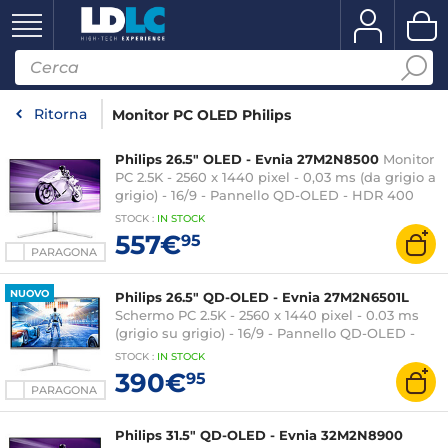
Ritorna
Monitor PC OLED Philips
Philips 26.5" OLED - Evnia 27M2N8500
Monitor
PC 2.5K - 2560 x 1440 pixel - 0,03 ms (da grigio a
grigio) - 16/9 - Pannello QD-OLED - HDR 400
True Black - 360 Hz - Compatibile FreeSync
STOCK
:
IN STOCK
Premium Pro / G-SYNC - HDMI/DisplayPort -
557€
95
Altezza regolabile - Argento
PARAGONA
NUOVO
Philips 26.5" QD-OLED - Evnia 27M2N6501L
Schermo PC 2.5K - 2560 x 1440 pixel - 0.03 ms
(grigio su grigio) - 16/9 - Pannello QD-OLED -
HDR10 - 240 Hz - FreeSync Premium / G-SYNC
STOCK
:
IN
STOCK
Compatible - HDMI/DisplayPort - Ambiglow su 3
390€
95
lati - Altezza regolabile - Argento
PARAGONA
Philips 31.5" QD-OLED - Evnia 32M2N8900