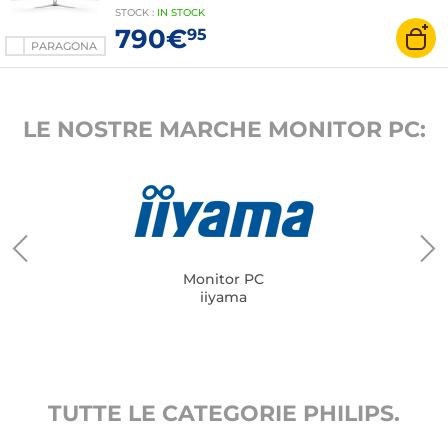
400 True Black - 144 Hz - FreeSync Premium Pro
STOCK
:
IN
STOCK
- HDMI/DisplayPort/USB-C - Altezza regolabile -
790€
95
Argento
PARAGONA
LE NOSTRE MARCHE MONITOR PC:
Monitor PC
iiyama
TUTTE LE CATEGORIE PHILIPS.