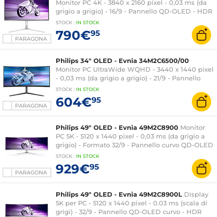
Monitor PC 4K - 3840 x 2160 pixel - 0,03 ms (da
grigio a grigio) - 16/9 - Pannello QD-OLED - HDR
400 True Black - 240 Hz - Adaptive-Sync -
STOCK
:
IN
STOCK
HDMI/DisplayPort/USB-C - Altezza regolabile -
790€
95
Argento
PARAGONA
Philips 34" OLED - Evnia 34M2C6500/00
Monitor PC UltraWide WQHD - 3440 x 1440 pixel
- 0,03 ms (da grigio a grigio) - 21/9 - Pannello
QD-OLED curvo - 175 Hz - Adaptive-Sync - HDR
STOCK
:
IN
STOCK
400 True Black - HDMI/DisplayPort - Altezza
604€
95
regolabile - Nero
PARAGONA
Philips 49" OLED - Evnia 49M2C8900
Monitor
PC 5K - 5120 x 1440 pixel - 0,03 ms (da grigio a
grigio) - Formato 32/9 - Pannello curvo QD-OLED
- HDR - 240 Hz - FreeSync Premium Pro -
STOCK
:
IN
STOCK
HDMI/DisplayPort/USB-C - Hub USB 3.0 - Altezza
929€
95
regolabile - Argento
PARAGONA
Philips 49" OLED - Evnia 49M2C8900L
Display
5K per PC - 5120 x 1440 pixel - 0.03 ms (scala di
grigi) - 32/9 - Pannello QD-OLED curvo - HDR