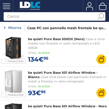
Ritorna
Case PC con pannello mesh frontale be quiet!
be quiet! Pure Base 500DX (Nero)
Case a torre
medio con finestra in vetro temperato e LED
ARGB
STOCK
:
IN
STOCK
134€
95
PARAGONA
be quiet! Pure Base 501 Airflow Window -
Bianco
Case mid-tower con pannello frontale in
mesh e finestra in vetro temperato
STOCK
:
IN
STOCK
93€
95
PARAGONA
be quiet! Pure Base 501 Airflow Window - Nero