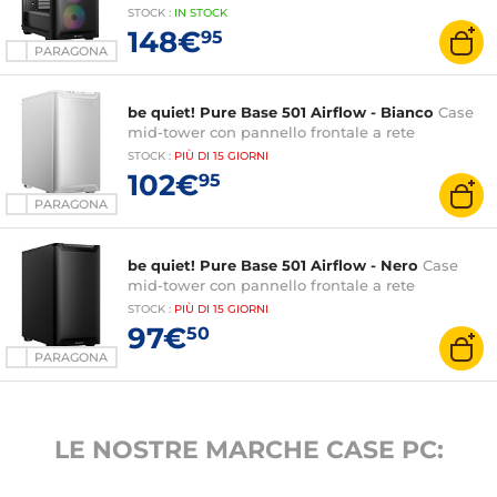
STOCK
:
IN STOCK
148€
95
PARAGONA
be quiet! Pure Base 501 Airflow - Bianco
Case
mid-tower con pannello frontale a rete
STOCK
:
PIÙ DI
15 GIORNI
102€
95
PARAGONA
be quiet! Pure Base 501 Airflow - Nero
Case
mid-tower con pannello frontale a rete
STOCK
:
PIÙ DI
15 GIORNI
97€
50
PARAGONA
LE NOSTRE MARCHE CASE PC: