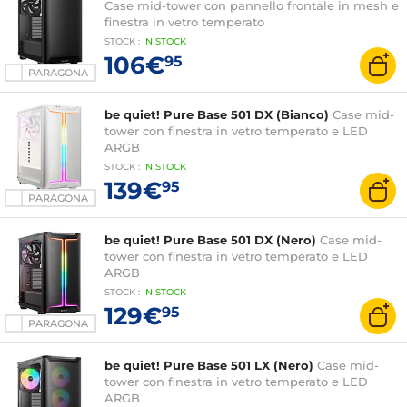
Case mid-tower con pannello frontale in mesh e
finestra in vetro temperato
STOCK
:
IN STOCK
106€
95
PARAGONA
be quiet! Pure Base 501 DX (Bianco)
Case mid-
tower con finestra in vetro temperato e LED
ARGB
STOCK
:
IN
STOCK
139€
95
PARAGONA
be quiet! Pure Base 501 DX (Nero)
Case mid-
tower con finestra in vetro temperato e LED
ARGB
STOCK
:
IN
STOCK
129€
95
PARAGONA
be quiet! Pure Base 501 LX (Nero)
Case mid-
tower con finestra in vetro temperato e LED
ARGB