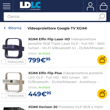
Ritorna
Videoproiettore Google TV XGIMI
XGIMI Elfin Flip Laser HD
Videoproiettore
portatile RGB Triple Laser DLP - Full HD - 1600
lumen - Wi-Fi 5/Bluetooth 5.1 - DLNA/Miracast -
Autofocus - Google TV - HDMI (eARC)/USB 2.0 -
STOCK
:
IN STOCK
Audio Harman Kardon 1x 7W Dolby Audio
799€
95
PARAGONA
XGIMI Elfin Flip Plus
Videoproiettore portatile
LED DLP - Full HD - 500 lumen - Wi-
Fi/Bluetooth - DLNA/Miracast - Autofocus -
Google TV - HDMI (ARC)/USB - Audio 2x 3W
STOCK
:
IN STOCK
Dolby Audio
449€
95
PARAGONA
XGIMI Horizon 20
Proiettore DLP RGB a triplo