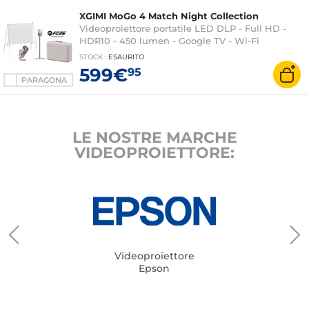
XGIMI MoGo 4 Match Night Collection
Videoproiettore portatile LED DLP - Full HD -
HDR10 - 450 lumen - Google TV - Wi-Fi
5/Bluetooth 5.1 - Google Assistant - Google Cast -
STOCK
:
ESAURITO
ISA 2.0 - HDMI/USB - Altoparlanti Harman
599€
95
Kardon 2x 6 Watt + Supporto PowerBase +
PARAGONA
Schermo Outdoor Portatile + Custodia da
trasporto + Gioco EA SPORTS FC 26 offerto
LE NOSTRE MARCHE
VIDEOPROIETTORE:
Videoproiettore
Epson