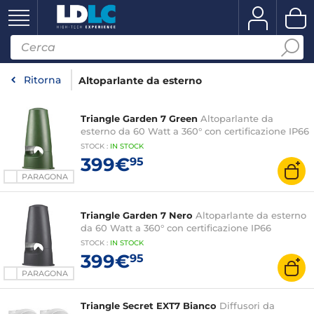
Ritorna
Altoparlante da esterno
Triangle Garden 7 Green
Altoparlante da
esterno da 60 Watt a 360° con certificazione IP66
STOCK
:
IN STOCK
399€
95
PARAGONA
Triangle Garden 7 Nero
Altoparlante da esterno
da 60 Watt a 360° con certificazione IP66
STOCK
:
IN
STOCK
399€
95
PARAGONA
Triangle Secret EXT7 Bianco
Diffusori da