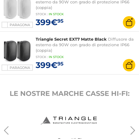
esterno da 90W con grado di protezione IP66
(coppia)
STOCK
:
IN STOCK
399€
95
PARAGONA
Triangle Secret EXT7 Matte Black
Diffusore da
esterno da 90W con grado di protezione IP66
(coppia)
STOCK
:
IN STOCK
399€
95
PARAGONA
LE NOSTRE MARCHE CASSE HI-FI: