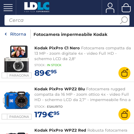
Ritorna
Fotocamera impermeabile Kodak
Kodak PixPro C1 Nero
Fotocamera compatta da
13 MP - zoom digitale 4x - video Full HD -
schermo LCD da 2,8"
STOCK
:
IN STOCK
89€
95
PARAGONA
Kodak PixPro WPZ2 Blu
Fotocamera rugged
compatta da 16 MP - zoom ottico 4x - video Full
HD - schermo LCD da 2,7" - impermeabile fino a
15 m - Wi-Fi
STOCK
:
ESAURITO
179€
95
PARAGONA
Kodak PixPro WPZ2 Red
Robusta fotocamera