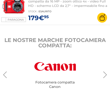
compatta da 16 MP - zoom ottico 4x - video Full
HD - schermo LCD da 2,7" - impermeabile fino a
15 m - Wi-Fi
STOCK
:
ESAURITO
179€
95
PARAGONA
LE NOSTRE MARCHE FOTOCAMERA
COMPATTA:
Fotocamera compatta
Canon