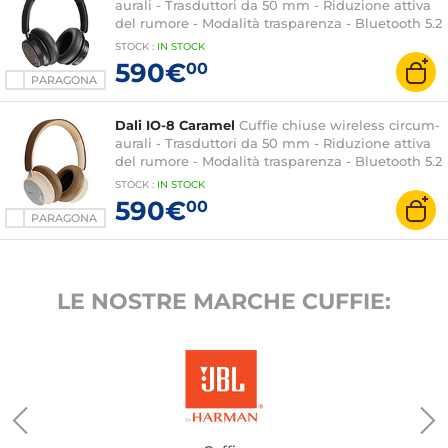
aurali - Trasduttori da 50 mm - Riduzione attiva
del rumore - Modalità trasparenza - Bluetooth 5.2
aptX Adaptive - Hi-Res Audio - IP52 - Durata
STOCK
:
IN STOCK
della batteria 35h - Jack/USB-C
590€
00
PARAGONA
Dali IO-8 Caramel
Cuffie chiuse wireless circum-
aurali - Trasduttori da 50 mm - Riduzione attiva
del rumore - Modalità trasparenza - Bluetooth 5.2
aptX Adaptive - Hi-Res Audio - IP52 - Durata
STOCK
:
IN STOCK
della batteria 35h - Jack/USB-C
590€
00
PARAGONA
LE NOSTRE MARCHE CUFFIE: