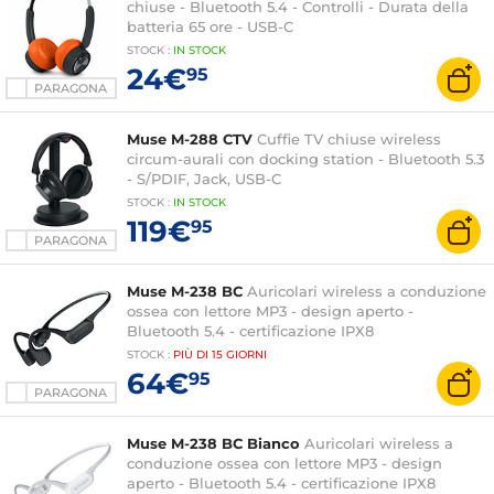
chiuse - Bluetooth 5.4 - Controlli - Durata della
batteria 65 ore - USB-C
STOCK
:
IN STOCK
24€
95
PARAGONA
Muse M-288 CTV
Cuffie TV chiuse wireless
circum-aurali con docking station - Bluetooth 5.3
- S/PDIF, Jack, USB-C
STOCK
:
IN STOCK
119€
95
PARAGONA
Muse M-238 BC
Auricolari wireless a conduzione
ossea con lettore MP3 - design aperto -
Bluetooth 5.4 - certificazione IPX8
STOCK
:
PIÙ DI
15 GIORNI
64€
95
PARAGONA
Muse M-238 BC Bianco
Auricolari wireless a
conduzione ossea con lettore MP3 - design
aperto - Bluetooth 5.4 - certificazione IPX8