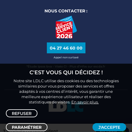
NOUS CONTACTER :
04 27 46 60 00
Appel non surtaxé
*Étude Ipsos bva - Viséo CI - Plus d’infos sur escda.fr
C'EST VOUS QUI DÉCIDEZ !
Notre site LDLC utilise des cookies ou des technologies
similaires pour vous proposer des services et offres
adaptés à vos centres d’intérêt, vous garantir une
meilleure expérience utilisateur et réaliser des
statistiques de visites.
En savoir plus.
REFUSER
PARAMÉTRER
J'ACCEPTE
3 produits correspondent
FILTRER
1