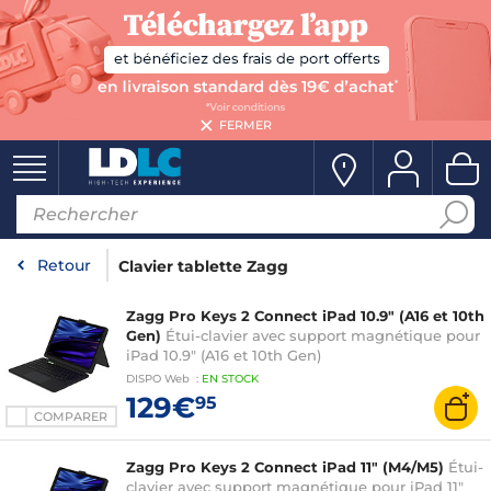
FERMER
Retour
Clavier tablette Zagg
Zagg Pro Keys 2 Connect iPad 10.9" (A16 et 10th
Gen)
Étui-clavier avec support magnétique pour
iPad 10.9" (A16 et 10th Gen)
DISPO
Web
:
EN
STOCK
129€
95
COMPARER
Zagg Pro Keys 2 Connect iPad 11" (M4/M5)
Étui-
clavier avec support magnétique pour iPad 11"