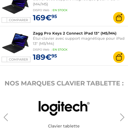
(M4/M5)
DISPO
Web
:
EN
STOCK
169€
95
COMPARER
Zagg Pro Keys 2 Connect iPad 13" (M5/M4)
Étui-clavier avec support magnétique pour iPad
13" (M5/M4)
DISPO
Web
:
EN
STOCK
189€
95
COMPARER
NOS MARQUES CLAVIER TABLETTE :
Clavier tablette