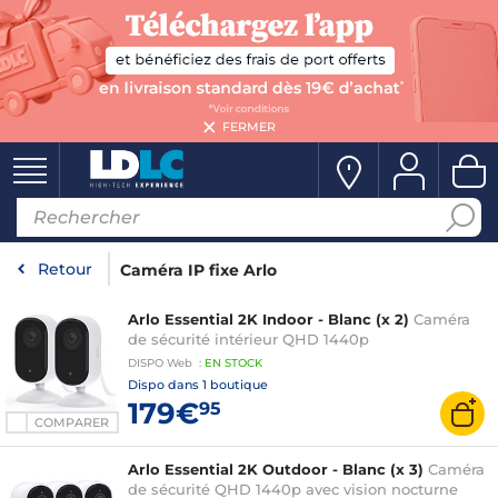
FERMER
Retour
Caméra IP fixe Arlo
Arlo Essential 2K Indoor - Blanc (x 2)
Caméra
de sécurité intérieur QHD 1440p
DISPO
Web
:
EN
STOCK
Dispo dans
1 boutique
179€
95
COMPARER
Arlo Essential 2K Outdoor - Blanc (x 3)
Caméra
de sécurité QHD 1440p avec vision nocturne