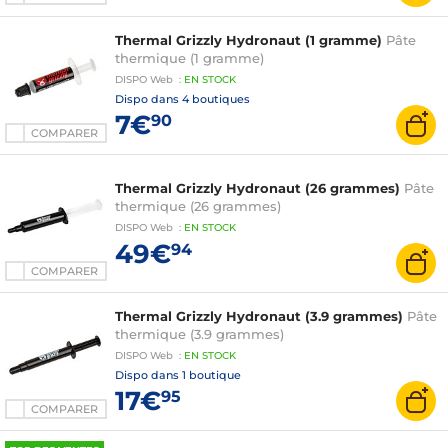
Thermal Grizzly Hydronaut (1 gramme)
Pâte
thermique (1 gramme)
DISPO
Web
:
EN
STOCK
Dispo dans
4 boutiques
7€
90
COMPARER
Thermal Grizzly Hydronaut (26 grammes)
Pâte
thermique (26 grammes)
DISPO
Web
:
EN
STOCK
49€
94
COMPARER
Thermal Grizzly Hydronaut (3.9 grammes)
Pâte
thermique (3.9 grammes)
DISPO
Web
:
EN
STOCK
Dispo dans
1 boutique
17€
95
COMPARER