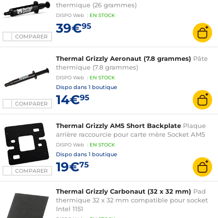
thermique (26 grammes)
DISPO
Web
:
EN
STOCK
39€
95
COMPARER
Thermal Grizzly Aeronaut (7.8 grammes)
Pâte
thermique (7.8 grammes)
DISPO
Web
:
EN
STOCK
Dispo dans
1 boutique
14€
95
COMPARER
Thermal Grizzly AM5 Short Backplate
Plaque
arrière raccourcie pour carte mère Socket AM5
DISPO
Web
:
EN
STOCK
Dispo dans
1 boutique
19€
75
COMPARER
Thermal Grizzly Carbonaut (32 x 32 mm)
Pad
thermique 32 x 32 mm compatible pour socket
Intel 1151