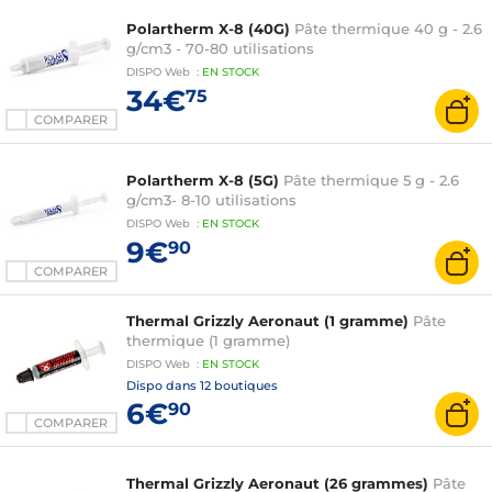
Polartherm X-8 (40G)
Pâte thermique 40 g - 2.6
g/cm3 - 70-80 utilisations
DISPO
Web
:
EN
STOCK
34€
75
COMPARER
Polartherm X-8 (5G)
Pâte thermique 5 g - 2.6
g/cm3- 8-10 utilisations
DISPO
Web
:
EN
STOCK
9€
90
COMPARER
Thermal Grizzly Aeronaut (1 gramme)
Pâte
thermique (1 gramme)
DISPO
Web
:
EN
STOCK
Dispo dans
12 boutiques
6€
90
COMPARER
Thermal Grizzly Aeronaut (26 grammes)
Pâte