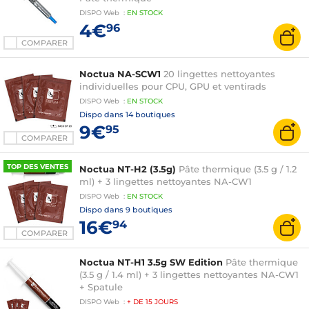
DISPO
Web
:
EN
STOCK
4€
96
COMPARER
Noctua NA-SCW1
20 lingettes nettoyantes
individuelles pour CPU, GPU et ventirads
DISPO
Web
:
EN
STOCK
Dispo dans
14 boutiques
9€
95
COMPARER
TOP DES VENTES
Noctua NT-H2 (3.5g)
Pâte thermique (3.5 g / 1.2
ml) + 3 lingettes nettoyantes NA-CW1
DISPO
Web
:
EN
STOCK
Dispo dans
9 boutiques
16€
94
COMPARER
Noctua NT-H1 3.5g SW Edition
Pâte thermique
(3.5 g / 1.4 ml) + 3 lingettes nettoyantes NA-CW1
+ Spatule
DISPO
Web
:
+ DE
15 JOURS