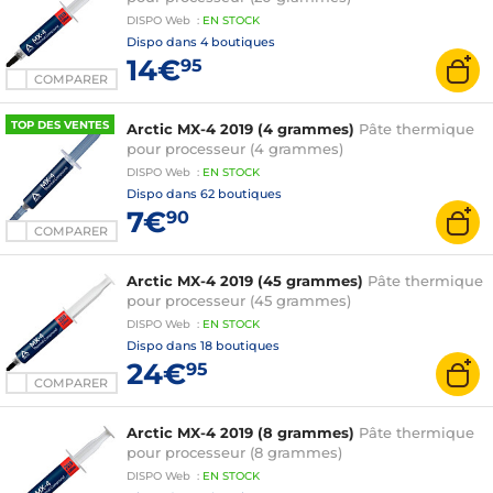
DISPO
Web
:
EN
STOCK
Dispo dans
4 boutiques
14€
95
COMPARER
TOP DES VENTES
Arctic MX-4 2019 (4 grammes)
Pâte thermique
pour processeur (4 grammes)
DISPO
Web
:
EN
STOCK
Dispo dans
62 boutiques
7€
90
COMPARER
Arctic MX-4 2019 (45 grammes)
Pâte thermique
pour processeur (45 grammes)
DISPO
Web
:
EN
STOCK
Dispo dans
18 boutiques
24€
95
COMPARER
Arctic MX-4 2019 (8 grammes)
Pâte thermique
pour processeur (8 grammes)
DISPO
Web
:
EN
STOCK