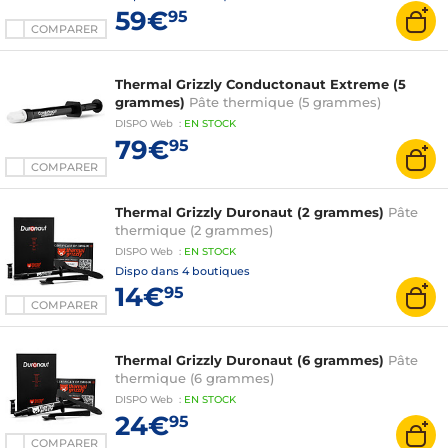
59€
95
COMPARER
Thermal Grizzly Conductonaut Extreme (5
grammes)
Pâte thermique (5 grammes)
DISPO
Web
:
EN
STOCK
79€
95
COMPARER
Thermal Grizzly Duronaut (2 grammes)
Pâte
thermique (2 grammes)
DISPO
Web
:
EN
STOCK
Dispo dans
4 boutiques
14€
95
COMPARER
Thermal Grizzly Duronaut (6 grammes)
Pâte
thermique (6 grammes)
DISPO
Web
:
EN
STOCK
24€
95
COMPARER