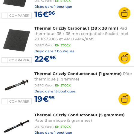
DISPO
Web
:
EN
STOCK
Dispo dans
1 boutique
16€
96
COMPARER
Thermal Grizzly Carbonaut (38 x 38 mm)
Pad
thermique 38 x 38 mm compatible Socket Intel
2011(3)/2066 et AMD AM4/AM5
DISPO
Web
:
EN
STOCK
Dispo dans
3 boutiques
22€
96
COMPARER
Thermal Grizzly Conductonaut (1 gramme)
Pâte
thermique (1 gramme)
DISPO
Web
:
EN
STOCK
Dispo dans
15 boutiques
19€
95
COMPARER
Thermal Grizzly Conductonaut (5 grammes)
Pâte thermique (5 grammes)
DISPO
Web
:
EN
STOCK
Dispo dans
1 boutique