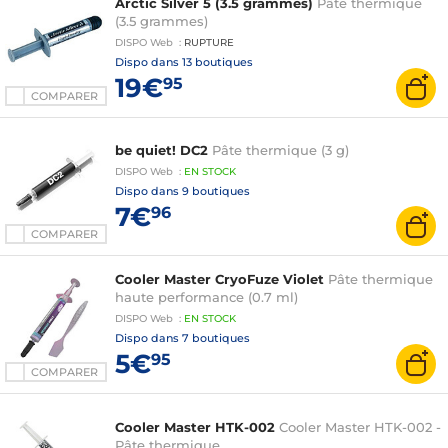
Arctic Silver 5 (3.5 grammes)
Pâte thermique
(3.5 grammes)
DISPO
Web
:
RUPTURE
Dispo dans
13 boutiques
19€
95
COMPARER
be quiet! DC2
Pâte thermique (3 g)
DISPO
Web
:
EN
STOCK
Dispo dans
9 boutiques
7€
96
COMPARER
Cooler Master CryoFuze Violet
Pâte thermique
haute performance (0.7 ml)
DISPO
Web
:
EN
STOCK
Dispo dans
7 boutiques
5€
95
COMPARER
Cooler Master HTK-002
Cooler Master HTK-002 -
Pâte thermique