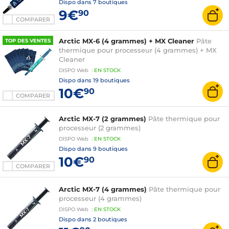
Dispo dans
7 boutiques
9€
90
COMPARER
Arctic MX-6 (4 grammes) + MX Cleaner
Pâte
TOP DES VENTES
thermique pour processeur (4 grammes) + MX
Cleaner
DISPO
Web
:
EN
STOCK
Dispo dans
19 boutiques
10€
90
COMPARER
Arctic MX-7 (2 grammes)
Pâte thermique pour
processeur (2 grammes)
DISPO
Web
:
EN
STOCK
Dispo dans
9 boutiques
10€
90
COMPARER
Arctic MX-7 (4 grammes)
Pâte thermique pour
processeur (4 grammes)
DISPO
Web
:
EN
STOCK
Dispo dans
2 boutiques