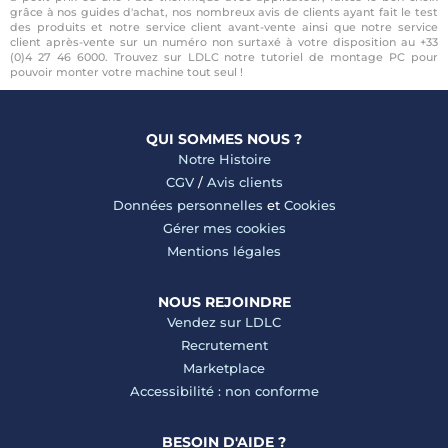
grâce à nos guides d'achat, nos nombreux avis de clients ayant fait le test
des produits et notre service client avant-vente ainsi que notre service
client après-vente sur un numéro non surtaxé à votre disposition au +33
(0)4 27 46 6000. Trouvez sur LDLC notre tutoriel de montage PC pour
pouvoir monter votre machine tout seul !
QUI SOMMES NOUS ?
Notre Histoire
CGV
/
Avis clients
Données personnelles
et
Cookies
Gérer mes cookies
Mentions légales
NOUS REJOINDRE
Vendez sur LDLC
Recrutement
Marketplace
Accessibilité : non conforme
BESOIN D'AIDE ?