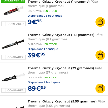
TOP DES VENTES
Thermal Grizzly Kryonaut (1 gramme)
Pâte
thermique (1 gramme)
DISPO
Web
:
EN
STOCK
Dispo dans
78 boutiques
9€
95
COMPARER
Thermal Grizzly Kryonaut (11.1 grammes)
Pâte
thermique (11.1 grammes)
DISPO
Web
:
EN
STOCK
Dispo dans
1 boutique
39€
95
COMPARER
Thermal Grizzly Kryonaut (37 grammes)
Pâte
thermique (37 grammes)
DISPO
Web
:
EN
STOCK
Dispo dans
2 boutiques
89€
95
COMPARER
Thermal Grizzly Kryonaut (5.55 grammes)
Pâte
thermique (5.55 grammes)