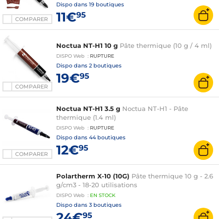
Dispo dans
19 boutiques
11€
95
COMPARER
Noctua NT-H1 10 g
Pâte thermique (10 g / 4 ml)
DISPO
Web
:
RUPTURE
Dispo dans
2 boutiques
19€
95
COMPARER
Noctua NT-H1 3.5 g
Noctua NT-H1 - Pâte
thermique (1.4 ml)
DISPO
Web
:
RUPTURE
Dispo dans
44 boutiques
12€
95
COMPARER
Polartherm X-10 (10G)
Pâte thermique 10 g - 2.6
g/cm3 - 18-20 utilisations
DISPO
Web
:
EN
STOCK
Dispo dans
3 boutiques
24€
95