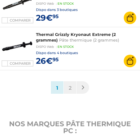
DISPO
Web
:
EN
STOCK
Dispo dans
3 boutiques
29€
95
COMPARER
Thermal Grizzly Kryonaut Extreme (2
grammes)
Pâte thermique (2 grammes)
DISPO
Web
:
EN
STOCK
Dispo dans
4 boutiques
26€
95
COMPARER
(current)
1
2
NOS MARQUES PÂTE THERMIQUE
PC :