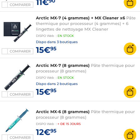
11€
90
COMPARER
Arctic MX-7 (4 grammes) + MX Cleaner x6
Pâte
thermique pour processeur (4 grammes) + 6
lingettes de nettoyage MX Cleaner
DISPO
Web
:
EN
STOCK
Dispo dans
3 boutiques
15€
95
COMPARER
Arctic MX-7 (8 grammes)
Pâte thermique pour
processeur (8 grammes)
DISPO
Web
:
EN
STOCK
Dispo dans
2 boutiques
15€
95
COMPARER
Arctic MX-6 (8 grammes)
Pâte thermique pour
processeur (8 grammes)
DISPO
Web
:
+ DE
15 JOURS
12€
95
COMPARER