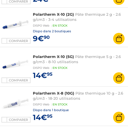
COMPARER
Polartherm X-10 (2G)
Pâte thermique 2 g - 2.6
g/cm3 - 3-4 utilisations
DISPO
Web
:
EN
STOCK
Dispo dans
2 boutiques
9€
90
COMPARER
Polartherm X-10 (5G)
Pâte thermique 5 g - 2.6
g/cm3 - 8-10 utilisations
DISPO
Web
:
EN
STOCK
14€
95
COMPARER
Polartherm X-8 (10G)
Pâte thermique 10 g - 2.6
g/cm3 - 18-20 utilisations
DISPO
Web
:
EN
STOCK
Dispo dans
1 boutique
14€
95
COMPARER