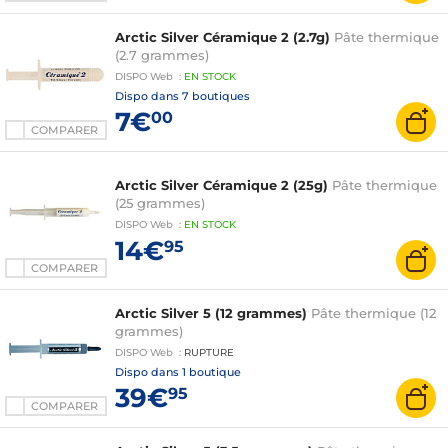
Arctic Silver Céramique 2 (2.7g)
Pâte thermique
(2.7 grammes)
DISPO
Web
:
EN
STOCK
Dispo dans
7 boutiques
7€
00
COMPARER
Arctic Silver Céramique 2 (25g)
Pâte thermique
(25 grammes)
DISPO
Web
:
EN
STOCK
14€
95
COMPARER
Arctic Silver 5 (12 grammes)
Pâte thermique (12
grammes)
DISPO
Web
:
RUPTURE
Dispo dans
1 boutique
39€
95
COMPARER