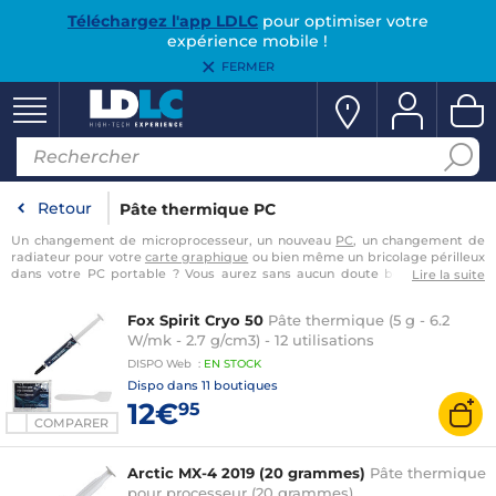
Téléchargez l'app LDLC
pour optimiser votre
expérience mobile !
FERMER
Retour
Pâte thermique PC
Un changement de microprocesseur, un nouveau
PC
, un changement de
radiateur pour votre
carte graphique
ou bien même un bricolage périlleux
dans votre PC portable ? Vous aurez sans aucun doute besoin de Pâte
Lire la suite
thermique ! LDLC vous propose toutes les plus grandes marques de Pâte
thermique mais aussi des Pads thermique et de la Pâte thermique auto
Fox Spirit Cryo 50
Pâte thermique (5 g - 6.2
adhésive ! Vous venez de changer de microprocesseur ou de radiateur
W/mk - 2.7 g/cm3) - 12 utilisations
Ventilateur processeur
? Vous allez avoir besoin de Pâte thermique afin de
pouvoir assurer un transfert de chaleur efficace entre la surface de votre
DISPO
Web
:
EN
STOCK
processeur
et celle de votre radiateur.
…
Dispo dans
11 boutiques
12€
95
COMPARER
Arctic MX-4 2019 (20 grammes)
Pâte thermique
pour processeur (20 grammes)