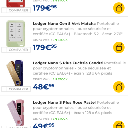
DISPO
Web
:
EN
STOCK
179€
95
COMPARER
Ledger Nano Gen 5 Vert Matcha
Portefeuille
pour cryptomonnaies - puce sécurisée et
certifiée (CC EAL6+) - Bluetooth 5.2 - écran 2.76"
DISPO
Web
:
EN
STOCK
179€
95
COMPARER
Ledger Nano S Plus Fuchsia Cendré
Portefeuille
pour cryptomonnaies - puce sécurisée et
certifiée (CC EAL6+) - écran 128 x 64 pixels
DISPO
Web
:
EN
STOCK
48€
95
COMPARER
Ledger Nano S Plus Rose Pastel
Portefeuille
pour cryptomonnaies - puce sécurisée et
certifiée (CC EAL6+) - écran 128 x 64 pixels
DISPO
Web
:
EN
STOCK
49€
95