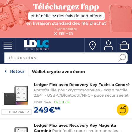
FERMER
Retour
Wallet crypto avec écran
Ledger Flex avec Recovery Key Fuchsia Cendré
Portefeuille pour cryptomonnaies - écran tactile
2.84" - USB-C/Bluetooth/NFC - puce sécurisée et
certifiée (CC EAL6+)
DISPO
Web
:
EN
STOCK
249€
95
COMPARER
Ledger Flex avec Recovery Key Magenta
Carminé
Portefeuille pour cryptomonnaies -