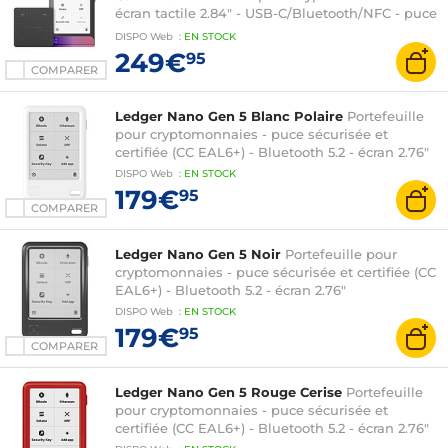
écran tactile 2.84" - USB-C/Bluetooth/NFC - puce
sécurisée et certifiée (CC EAL6+)
DISPO
Web
:
EN
STOCK
249€
95
COMPARER
Ledger Nano Gen 5 Blanc Polaire
Portefeuille
pour cryptomonnaies - puce sécurisée et
certifiée (CC EAL6+) - Bluetooth 5.2 - écran 2.76"
DISPO
Web
:
EN
STOCK
179€
95
COMPARER
Ledger Nano Gen 5 Noir
Portefeuille pour
cryptomonnaies - puce sécurisée et certifiée (CC
EAL6+) - Bluetooth 5.2 - écran 2.76"
DISPO
Web
:
EN
STOCK
179€
95
COMPARER
Ledger Nano Gen 5 Rouge Cerise
Portefeuille
pour cryptomonnaies - puce sécurisée et
certifiée (CC EAL6+) - Bluetooth 5.2 - écran 2.76"