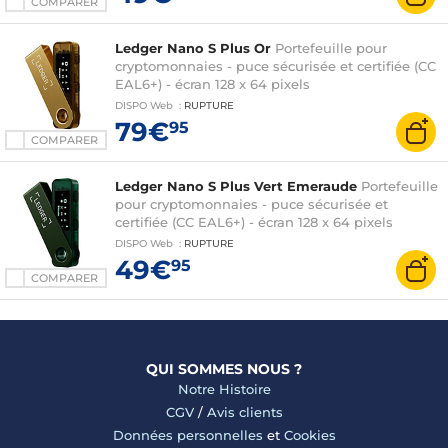
COMPARER
Ledger Nano S Plus Or
Portefeuille pour
cryptomonnaies - puce sécurisée et certifiée (CC
EAL6+) - écran 128 x 64 pixels
DISPO
Web
:
RUPTURE
79€
95
COMPARER
Ledger Nano S Plus Vert Emeraude
Portefeuille
pour cryptomonnaies - puce sécurisée et
certifiée (CC EAL6+) - écran 128 x 64 pixels
DISPO
Web
:
RUPTURE
49€
95
COMPARER
QUI SOMMES NOUS ?
Notre Histoire
CGV
/
Avis clients
Données personnelles
et
Cookies