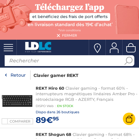
FERMER
Retour
Clavier gamer REKT
REKT Hiro 60
Clavier gaming - format 60% -
interrupteurs magnétiques linéaires Amber Pro -
rétroéclairage RGB - AZERTY, Français
DISPO
Web
:
EN
STOCK
Dispo dans
26 boutiques
89€
95
COMPARER
REKT Shogun 68
Clavier gaming - format 68% -