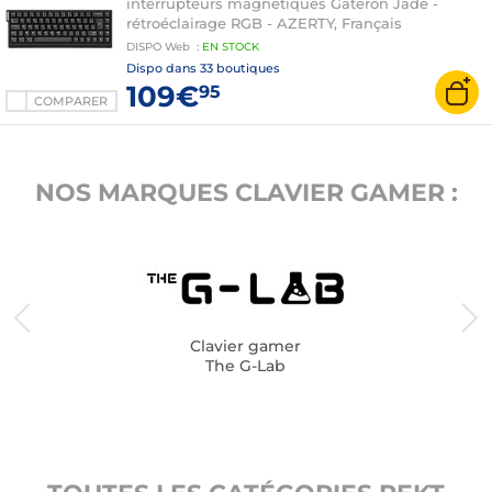
interrupteurs magnétiques Gateron Jade -
rétroéclairage RGB - AZERTY, Français
DISPO
Web
:
EN
STOCK
Dispo dans
33 boutiques
109€
95
COMPARER
NOS MARQUES CLAVIER GAMER :
Clavier gamer
The G-Lab