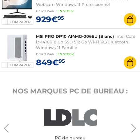
Webcam Windows 11 Professionnel
DISPO
Web
:
EN
STOCK
929€
95
COMPARER
MSI PRO DP10 A14MG-006EU (Blanc)
Intel Core
i3-14100 8 Go SSD 512 Go Wi-Fi 6E/Bluetooth
Windows 11 Famille
DISPO
Web
:
EN
STOCK
849€
95
COMPARER
NOS MARQUES PC DE BUREAU :
PC de bureau