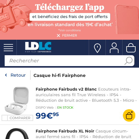
FERMER
Retour
Casque hi-fi Fairphone
Fairphone Fairbuds v2 Blanc
Ecouteurs intra-
auriculaires sans fil True Wireless - IP54 -
Réduction de bruit active - Bluetooth 5.3 - Micro -
Autonomie 26h
DISPO
Web
:
EN
STOCK
99€
95
COMPARER
Fairphone Fairbuds XL Noir
Casque circum-
aural fermé sans fil - IP54 - Réduction de bruit