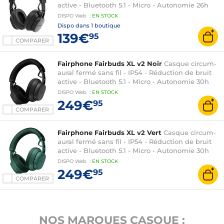
active - Bluetooth 5.1 - Micro - Autonomie 26h
DISPO
Web
:
EN
STOCK
Dispo dans
1 boutique
139€
95
COMPARER
Fairphone Fairbuds XL v2 Noir
Casque circum-
aural fermé sans fil - IP54 - Réduction de bruit
active - Bluetooth 5.1 - Micro - Autonomie 30h
DISPO
Web
:
EN
STOCK
249€
95
COMPARER
Fairphone Fairbuds XL v2 Vert
Casque circum-
aural fermé sans fil - IP54 - Réduction de bruit
active - Bluetooth 5.1 - Micro - Autonomie 30h
DISPO
Web
:
EN
STOCK
249€
95
COMPARER
NOS MARQUES CASQUE :