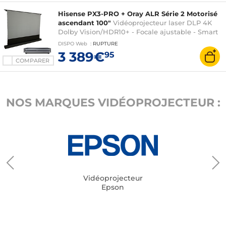
Hisense PX3-PRO + Oray ALR Série 2 Motorisé
ascendant 100"
Vidéoprojecteur laser DLP 4K
Dolby Vision/HDR10+ - Focale ajustable - Smart
TV - Wi-Fi/Bluetooth/AirPlay2 - HDMI 2.1 - Barre
DISPO
Web
:
RUPTURE
de son 2 x 15 Watts + 2 x 10 Watts Dolby Atmos +
3 389€
95
Ecran motorisé ascendant 100"
COMPARER
NOS MARQUES VIDÉOPROJECTEUR :
Vidéoprojecteur
Epson