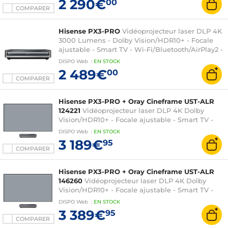
2 290€
00
COMPARER
Hisense PX3-PRO
Vidéoprojecteur laser DLP 4K
3000 Lumens - Dolby Vision/HDR10+ - Focale
ajustable - Smart TV - Wi-Fi/Bluetooth/AirPlay2 -
HDMI 2.1 - Barre de son 2 x 15 Watts + 2 x 10
DISPO
Web
:
EN
STOCK
Watts Dolby Atmos
2 489€
00
COMPARER
Hisense PX3-PRO + Oray Cineframe UST-ALR
124221
Vidéoprojecteur laser DLP 4K Dolby
Vision/HDR10+ - Focale ajustable - Smart TV -
Wi-Fi/Bluetooth/AirPlay2 - HDMI 2.1 - Barre de
DISPO
Web
:
EN
STOCK
son 2 x 15 Watts + 2 x 10 Watts Dolby Atmos +
3 189€
95
Ecran fixe sur cadre 100" pour vidéoprojecteur à
COMPARER
focale ultra-courte
Hisense PX3-PRO + Oray Cineframe UST-ALR
146260
Vidéoprojecteur laser DLP 4K Dolby
Vision/HDR10+ - Focale ajustable - Smart TV -
Wi-Fi/Bluetooth/AirPlay2 - HDMI 2.1 - Barre de
DISPO
Web
:
EN
STOCK
son 2 x 15 Watts + 2 x 10 Watts Dolby Atmos +
3 389€
95
Ecran fixe sur cadre 120" pour vidéoprojecteur à
COMPARER
focale ultra-courte