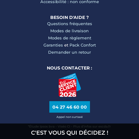
Accessibilité : non conforme
BESOIN D'AIDE ?
Questions fréquentes
Modes de livraison
Modes de règlement
Garanties
et
Pack Confort
Demander un retour
NOUS CONTACTER :
04 27 46 60 00
Appel non surtaxé
*Étude Ipsos bva - Viséo CI - Plus d’infos sur escda.fr
C'EST VOUS QUI DÉCIDEZ !