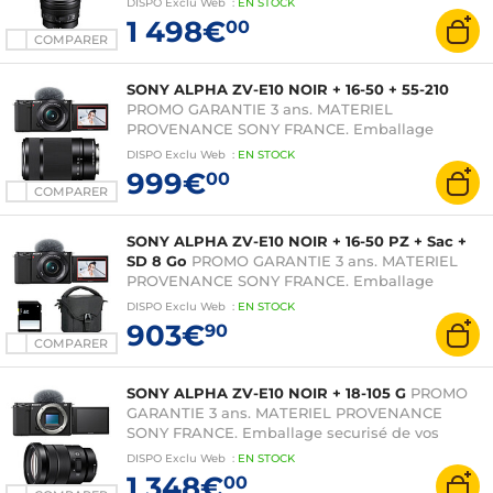
DISPO
Exclu Web
:
EN
STOCK
1 498€
00
COMPARER
SONY ALPHA ZV-E10 NOIR + 16-50 + 55-210
PROMO GARANTIE 3 ans. MATERIEL
PROVENANCE SONY FRANCE. Emballage
securisé de vos commandes. Livré avec Facture
DISPO
Exclu Web
:
EN
STOCK
dont TVA.
999€
00
COMPARER
SONY ALPHA ZV-E10 NOIR + 16-50 PZ + Sac +
SD 8 Go
PROMO GARANTIE 3 ans. MATERIEL
PROVENANCE SONY FRANCE. Emballage
securisé de vos commandes. Livré avec Facture
DISPO
Exclu Web
:
EN
STOCK
dont TVA.
903€
90
COMPARER
SONY ALPHA ZV-E10 NOIR + 18-105 G
PROMO
GARANTIE 3 ans. MATERIEL PROVENANCE
SONY FRANCE. Emballage securisé de vos
commandes. Livré avec Facture dont TVA.
DISPO
Exclu Web
:
EN
STOCK
1 348€
00