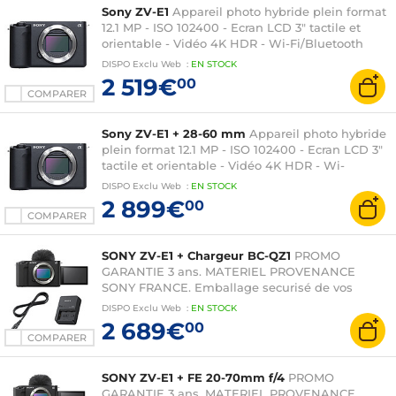
Sony ZV-E1
Appareil photo hybride plein format
12.1 MP - ISO 102400 - Ecran LCD 3" tactile et
orientable - Vidéo 4K HDR - Wi-Fi/Bluetooth
(boîtier nu)
DISPO
Exclu Web
:
EN
STOCK
2 519€
00
COMPARER
Sony ZV-E1 + 28-60 mm
Appareil photo hybride
plein format 12.1 MP - ISO 102400 - Ecran LCD 3"
tactile et orientable - Vidéo 4K HDR - Wi-
Fi/Bluetooth + Objectif 28-60mm f/4-5.6
DISPO
Exclu Web
:
EN
STOCK
2 899€
00
COMPARER
SONY ZV-E1 + Chargeur BC-QZ1
PROMO
GARANTIE 3 ans. MATERIEL PROVENANCE
SONY FRANCE. Emballage securisé de vos
commandes. Livré avec Facture dont TVA.
DISPO
Exclu Web
:
EN
STOCK
2 689€
00
COMPARER
SONY ZV-E1 + FE 20-70mm f/4
PROMO
GARANTIE 3 ans. MATERIEL PROVENANCE