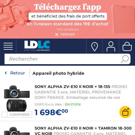
FERMER
Retour
Appareil photo hybride
SONY ALPHA ZV-E10 II NOIR + 18-135
PROMO
GARANTIE 3 ans. MATERIEL PROVENANCE
SONY FRANCE. Emballage securisé de vos
commandes. Livré avec Facture dont TVA.
DISPO
Exclu Web
:
EN
STOCK
1 698€
00
COMPARER
SONY ALPHA ZV-E10 II NOIR + TAMRON 18-300
VC NOIR
PROMO GARANTIE 3 ans. MATERIEL