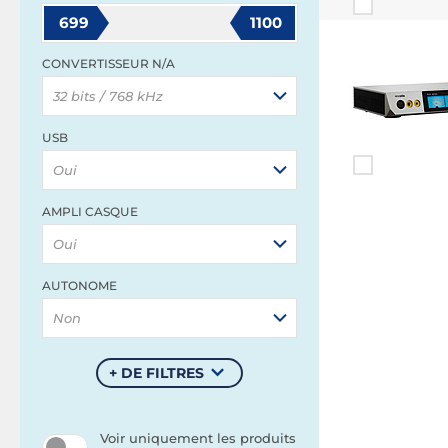
699
1100
CONVERTISSEUR N/A
32 bits / 768 kHz
USB
Oui
AMPLI CASQUE
Oui
AUTONOME
Non
+ DE FILTRES
Voir uniquement les produits