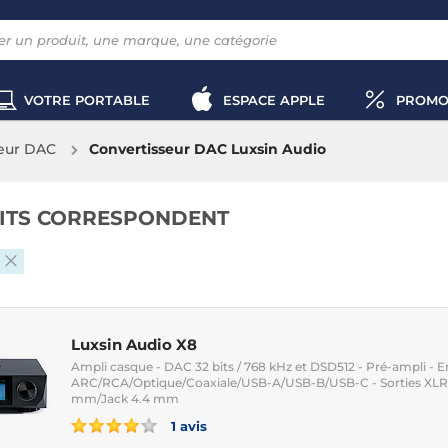
VOTRE PORTABLE
ESPACE APPLE
PROMO
eur DAC
Convertisseur DAC Luxsin Audio
ITS CORRESPONDENT
Luxsin Audio X8
Ampli casque - DAC 32 bits / 768 kHz et DSD512 - Pré-ampli - 
ARC/RCA/Optique/Coaxiale/USB-A/USB-B/USB-C - Sorties XLR
mm/Jack 4.4 mm
1 avis