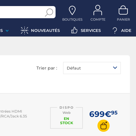
BOUTIQUES
COMPTE
PANIER
S
NOUVEAUTÉS
SERVICES
AIDE
Trier par :
Défaut
DISPO
Entrées HDMI
699€
95
Web
/RCA/Jack 6.35
EN
STOCK