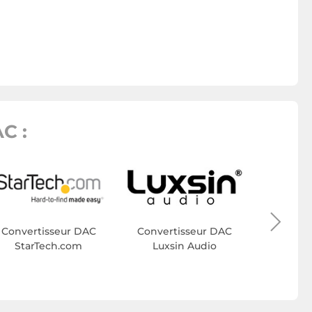
C :
Conver
Sa
Convertisseur DAC
Convertisseur DAC
StarTech.com
Luxsin Audio