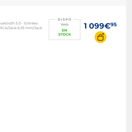
DISPO
luetooth 5.0 - Entrées
1 099€
95
Web
/RCA/Jack 6.35 mm/Jack
EN
STOCK