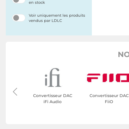
en stock
Voir uniquement les produits
vendus par LDLC
NO
eur DAC
olo
Convertisseur DAC
Convertisseur DAC
iFi Audio
FiiO