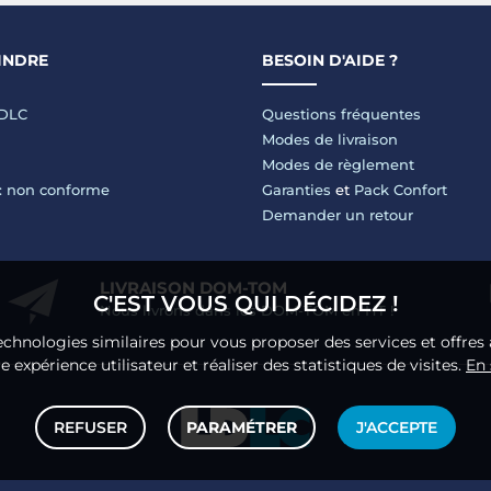
INDRE
BESOIN D'AIDE ?
LDLC
Questions fréquentes
Modes de livraison
Modes de règlement
 : non conforme
Garanties
et
Pack Confort
Demander un retour
LIVRAISON DOM-TOM
C'EST VOUS QUI DÉCIDEZ !
Nous livrons dans les DOM-TOM en HT !
echnologies similaires pour vous proposer des services et offres 
 expérience utilisateur et réaliser des statistiques de visites.
En 
REFUSER
PARAMÉTRER
J'ACCEPTE