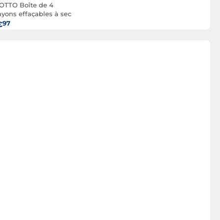
OTTO Boîte de 4
ayons effaçables à sec
ur ardoises et
97
€
bleaux blancs