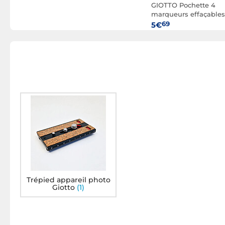
GIOTTO Pochette 4
marqueurs effaçable
pointe ogive 7mm,
69
5€
bleu, rouge, noir, vert
Trépied appareil photo
Giotto
(1)