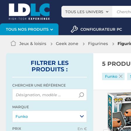
TOUS LES UNIVERS
CONFIGURATEUR PC
TOUS NOS PRODUITS
Jeux & loisirs
Geek zone
Figurines
Figur
FILTRER
LES
5 PRODU
PRODUITS
:
Funko
CHERCHER UNE RÉFÉRENCE
MARQUE
Funko
PRIX
En €