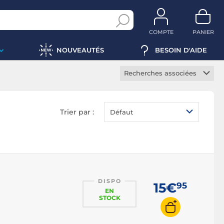
COMPTE
PANIER
NOUVEAUTÉS
BESOIN D'AIDE
Recherches associées
Figurines Funko Pop
Figurine POP One Piece
Trier par :
Défaut
Figurine POP Harry
Potter
Figurine POP Naruto
Figurine POP Pokemon
Figurine POP Disney
DISPO
15€
95
Figurine POP Marvel
EN
STOCK
Figurine POP Star Wars
Figurine POP My Hero