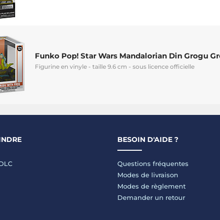
Funko Pop! Star Wars Mandalorian Din Grogu Gr
Figurine en vinyle - taille 9.6 cm - sous licence officielle
INDRE
BESOIN D'AIDE ?
LDLC
Questions fréquentes
Modes de livraison
Modes de règlement
Demander un retour