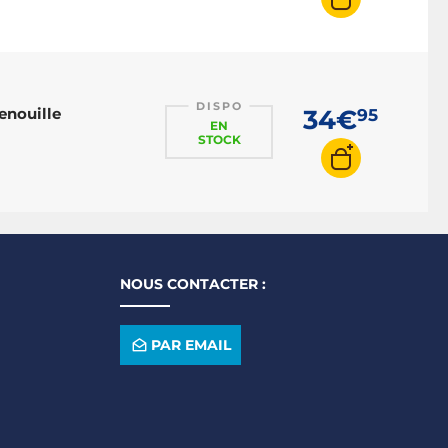
DISPO
enouille
34€
95
EN
STOCK
NOUS CONTACTER :
PAR EMAIL