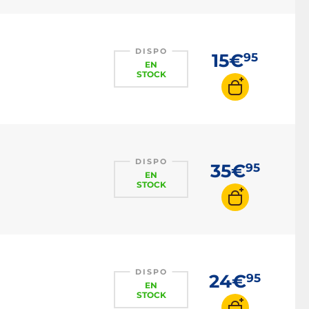
Academia
Figurine POP Dragon
Ball
DISPO
15€
95
Figurines manga
EN
STOCK
Figurines jeux vidéo
Figurines Dragon Ball
Figurines One Piece
Figurines Star Wars
DISPO
35€
95
Figurines Harry Potter
EN
STOCK
Figurines Marvel
Figurines Seigneur des
anneaux
DISPO
24€
95
EN
STOCK