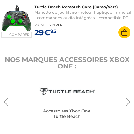
Turtle Beach Rematch Core (Camo/Vert)
Manette de jeu filaire - retour haptique immersif
- commandes audio intégrées - compatible PC
et Xbox Series X|S
DISPO
:
RUPTURE
29€
95
COMPARER
NOS MARQUES ACCESSOIRES XBOX
ONE :
Accessoires Xbox One
Turtle Beach