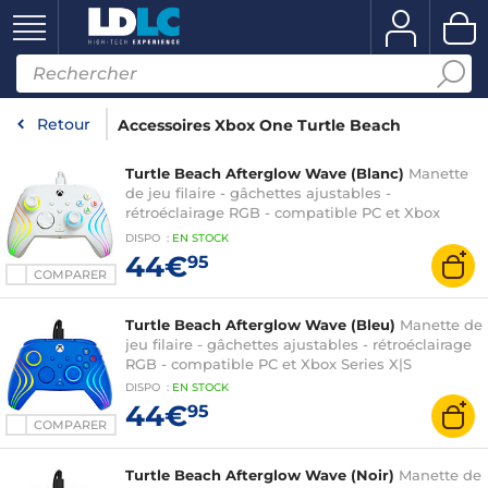
Retour
Accessoires Xbox One Turtle Beach
Turtle Beach Afterglow Wave (Blanc)
Manette
de jeu filaire - gâchettes ajustables -
rétroéclairage RGB - compatible PC et Xbox
Series X|S
DISPO
:
EN
STOCK
44€
95
COMPARER
Turtle Beach Afterglow Wave (Bleu)
Manette de
jeu filaire - gâchettes ajustables - rétroéclairage
RGB - compatible PC et Xbox Series X|S
DISPO
:
EN
STOCK
44€
95
COMPARER
Turtle Beach Afterglow Wave (Noir)
Manette de