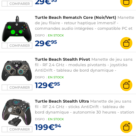
29€
95
COMPARER
Turtle Beach Rematch Core (Noir/Vert)
Manette
de jeu filaire - retour haptique immersif -
commandes audio intégrées - compatible PC et
Xbox Series X|S
DISPO
:
EN
STOCK
29€
95
COMPARER
Turtle Beach Stealth Pivot
Manette de jeu sans
fil - RF 2.4 GHz - modules pivotants - joysticks
AntiDrift - tableau de bord dynamique -
autonomie 20 heures
DISPO
:
EN
STOCK
129€
95
COMPARER
Turtle Beach Stealth Ultra
Manette de jeu sans
fil - RF 2.4 GHz - sticks AntiDrift - tableau de
bord dynamique - autonomie 30 heures - station
de charge (PC/Xbox One/Xbox Series)
DISPO
:
EN
STOCK
199€
94
COMPARER