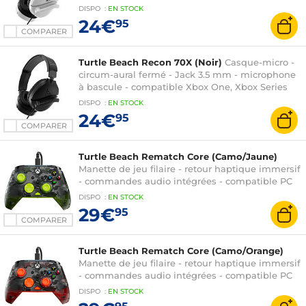
S/X, PC
DISPO
:
EN
STOCK
24€
95
COMPARER
Turtle Beach Recon 70X (Noir)
Casque-micro -
circum-aural fermé - Jack 3.5 mm - microphone
à bascule - compatible Xbox One, Xbox Series
S/X, PC
DISPO
:
EN
STOCK
24€
95
COMPARER
Turtle Beach Rematch Core (Camo/Jaune)
Manette de jeu filaire - retour haptique immersif
- commandes audio intégrées - compatible PC
et Xbox Series X|S
DISPO
:
EN
STOCK
29€
95
COMPARER
Turtle Beach Rematch Core (Camo/Orange)
Manette de jeu filaire - retour haptique immersif
- commandes audio intégrées - compatible PC
et Xbox Series X|S
DISPO
:
EN
STOCK