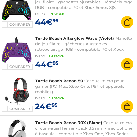
jeu filaire - gâchettes ajustables - rétroéclairage
RGB - compatible PC et Xbox Series X|S
DISPO
:
EN
STOCK
44€
95
COMPARER
Turtle Beach Afterglow Wave (Violet)
Manette
de jeu filaire - gâchettes ajustables -
rétroéclairage RGB - compatible PC et Xbox
Series X|S
DISPO
:
EN
STOCK
44€
95
COMPARER
Turtle Beach Recon 50
Casque-micro pour
gamer (PC, Mac, Xbox One, PS4 et appareils
mobiles)
DISPO
:
EN
STOCK
24€
95
COMPARER
Turtle Beach Recon 70X (Blanc)
Casque-micro -
circum-aural fermé - Jack 3.5 mm - microphone
à bascule - compatible Xbox One, Xbox Series