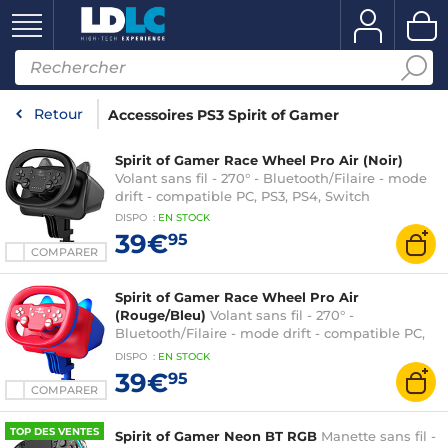
Retour
Accessoires PS3 Spirit of Gamer
Spirit of Gamer Race Wheel Pro Air (Noir)
Volant sans fil - 270° - Bluetooth/Filaire - mode
drift - compatible PC, PS3, PS4, Switch
DISPO
:
EN
STOCK
39€
95
COMPARER
Spirit of Gamer Race Wheel Pro Air
(Rouge/Bleu)
Volant sans fil - 270° -
Bluetooth/Filaire - mode drift - compatible PC,
PS3, PS4, Switch
DISPO
:
EN
STOCK
39€
95
COMPARER
TOP DES VENTES
Spirit of Gamer Neon BT RGB
Manette sans fil -