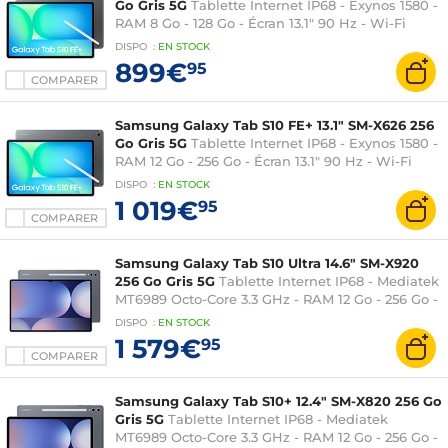
Go Gris 5G
Tablette Internet IP68 - Exynos 1580 -
RAM 8 Go - 128 Go - Écran 13.1" 90 Hz - Wi-Fi
6E/Bluetooth 5.3/5G - Webcam - 10090 mAh - S
DISPO
:
EN
STOCK
Pen - Android 15
899€
95
COMPARER
Samsung Galaxy Tab S10 FE+ 13.1" SM-X626 256
Go Gris 5G
Tablette Internet IP68 - Exynos 1580 -
RAM 12 Go - 256 Go - Écran 13.1" 90 Hz - Wi-Fi
6E/Bluetooth 5.3/5G - Webcam - 10090 mAh - S
DISPO
:
EN
STOCK
Pen - Android 15
1 019€
95
COMPARER
Samsung Galaxy Tab S10 Ultra 14.6" SM-X920
256 Go Gris 5G
Tablette Internet IP68 - Mediatek
MT6989 Octo-Core 3.3 GHz - RAM 12 Go - 256 Go -
Écran Dynamic AMOLED 2x 14.6" 120 Hz - Wi-Fi
DISPO
:
EN
STOCK
7/Bluetooth 5.3/5G - Webcam - 11200 mAh - S
1 579€
95
Pen - Android 14
COMPARER
Samsung Galaxy Tab S10+ 12.4" SM-X820 256 Go
Gris 5G
Tablette Internet IP68 - Mediatek
MT6989 Octo-Core 3.3 GHz - RAM 12 Go - 256 Go -