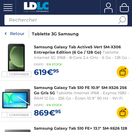
Retour
Tablette 3G Samsung
Samsung Galaxy Tab Active5 Vert SM-X306
Entreprise Edition (6 Go / 128 Go)
Tablette
Internet 5G IP68 - 8-Core 2.4 GHz - 6 Go - 128 Go -
8" - 1920 x 1200 - Wi-Fi 6/Bluetooth 5.3/NFC -
DISPO
:
EN
STOCK
Webcam - 5050 mAh - Android 14 - S Pen inclus
619€
95
COMPARER
Samsung Galaxy Tab S10 FE 10.9" SM-X526 256
Go Gris 5G
Tablette Internet IP68 - Exynos 1580 -
RAM 12 Go - 256 Go - Écran 10.9" 90 Hz - Wi-Fi
6E/Bluetooth 5.3/5G - Webcam - 8000 mAh - S
DISPO
:
EN
STOCK
Pen - Android 15
869€
95
COMPARER
Samsung Galaxy Tab S10 FE+ 13.1" SM-X626 128