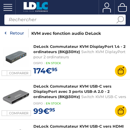
Retour
KVM avec fonction audio DeLock
DeLock Commutateur KVM DisplayPort 1.4 - 2
ordinateurs (8K@30Hz)
Switch KVM DiplayPort
pour 2 ordinateurs
DISPO
:
EN
STOCK
174€
95
COMPARER
DeLock Commutateur KVM USB-C vers
DisplayPort avec 3 ports USB-A 2.0 - 2
ordinateurs (8K@30Hz)
Switch KVM USB-C vers
DisplayPort avec 3 ports USB-A 2.0 pour 2
DISPO
:
EN
STOCK
ordinateurs
99€
95
COMPARER
DeLock Commutateur KVM USB-C vers HDMI