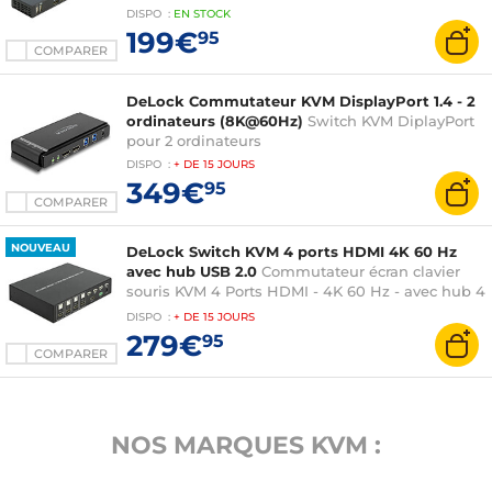
HDMI - 4K 60 Hz - avec hub 2 Ports USB 3.0, 2
DISPO
:
EN
STOCK
Ports USB 2.0 et Audio
199€
95
COMPARER
DeLock Commutateur KVM DisplayPort 1.4 - 2
ordinateurs (8K@60Hz)
Switch KVM DiplayPort
pour 2 ordinateurs
DISPO
:
+ DE
15 JOURS
349€
95
COMPARER
NOUVEAU
DeLock Switch KVM 4 ports HDMI 4K 60 Hz
avec hub USB 2.0
Commutateur écran clavier
souris KVM 4 Ports HDMI - 4K 60 Hz - avec hub 4
Ports USB 2.0
DISPO
:
+ DE
15 JOURS
279€
95
COMPARER
NOS MARQUES KVM :