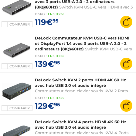
avec 3 ports USB-A 2.0 - 2 ordinateurs
(8K@60Hz)
Switch KVM USB-C vers HDMI avec 3
ports USB-A 2.0 pour 2 ordinateurs
DISPO
:
EN
STOCK
119€
95
COMPARER
DeLock Commutateur KVM USB-C vers HDMI
et DisplayPort 1.4 avec 3 ports USB-A 2.0 - 2
ordinateurs (8K@60Hz)
Switch KVM USB-C vers
HDMI et DisplayPort 1.4 avec 3 ports USB-A 2.0
DISPO
:
EN
STOCK
pour 2 ordinateurs
139€
95
COMPARER
DeLock Switch KVM 2 ports HDMI 4K 60 Hz
avec hub USB 3.0 et audio intégré
Commutateur écran clavier souris KVM 2 Ports
HDMI - 4K 60 Hz - avec hub 2 Ports USB 3.0, 2
DISPO
:
EN
STOCK
Ports USB 2.0 et Audio
129€
95
COMPARER
DeLock Switch KVM 4 ports HDMI 4K 60 Hz
avec hub USB 3.0 et audio intégré
Commutateur écran clavier souris KVM 4 Ports