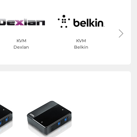
N
KVM
KVM
Dexlan
Belkin