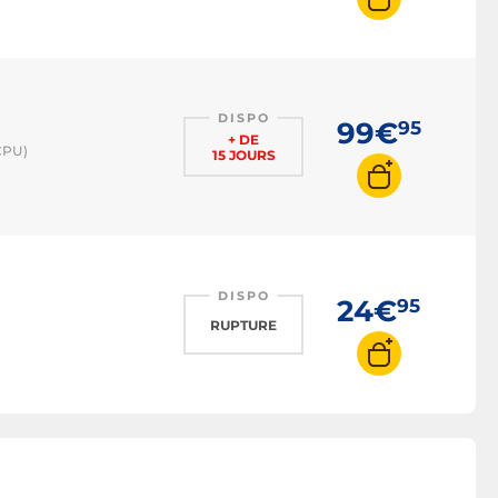
DISPO
99€
95
+ DE
CPU)
15 JOURS
DISPO
24€
95
RUPTURE