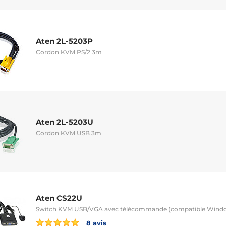
Aten 2L-5203P
Cordon KVM PS/2 3m
Aten 2L-5203U
Cordon KVM USB 3m
Aten CS22U
Switch KVM USB/VGA avec télécommande (compatible Window
8 avis