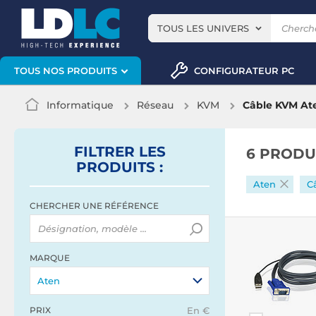
TOUS LES UNIVERS
CONFIGURATEUR PC
TOUS NOS PRODUITS
Informatique
Réseau
KVM
Câble KVM At
FILTRER
LES
6 PRODU
PRODUITS
:
Aten
C
CHERCHER UNE RÉFÉRENCE
MARQUE
Aten
PRIX
En €