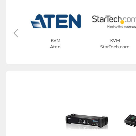
M
IS
KVM
KVM
Aten
StarTech.com