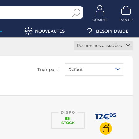
COMPTE
PANIER
NOUVEAUTÉS
BESOIN D'AIDE
Recherches associées
Switch KVM
Commutateur KVM
Trier par :
Défaut
Console KVM
Câble KVM
DISPO
12€
95
EN
STOCK