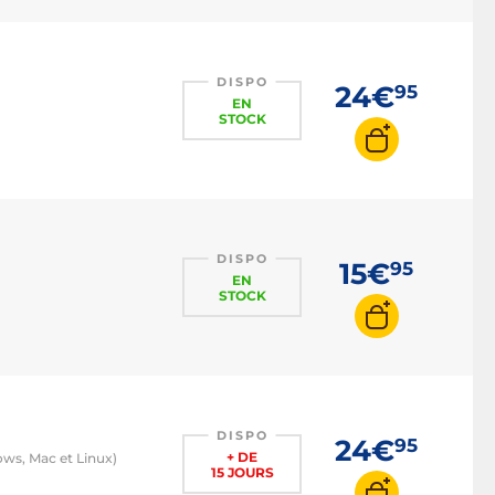
DISPO
24€
95
EN
STOCK
DISPO
15€
95
EN
STOCK
DISPO
24€
95
+ DE
s, Mac et Linux)
15 JOURS