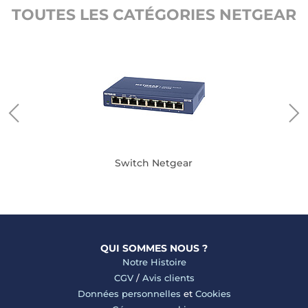
TOUTES LES CATÉGORIES NETGEAR
Switch Netgear
QUI SOMMES NOUS ?
Notre Histoire
CGV
/
Avis clients
Données personnelles
et
Cookies