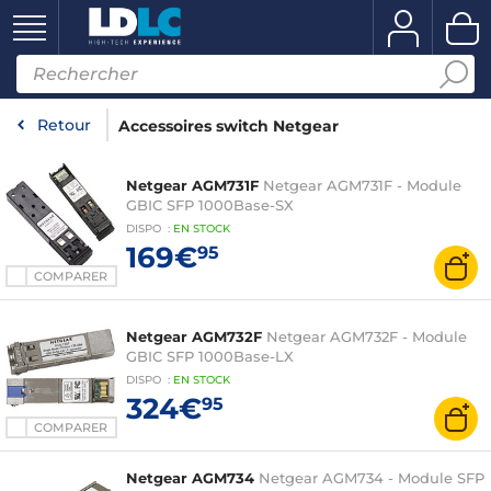
Retour
Accessoires switch Netgear
Netgear AGM731F
Netgear AGM731F - Module
GBIC SFP 1000Base-SX
DISPO
:
EN
STOCK
169€
95
COMPARER
Netgear AGM732F
Netgear AGM732F - Module
GBIC SFP 1000Base-LX
DISPO
:
EN
STOCK
324€
95
COMPARER
Netgear AGM734
Netgear AGM734 - Module SFP