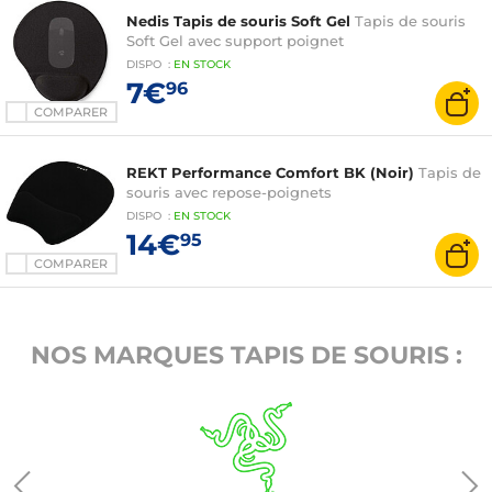
Nedis Tapis de souris Soft Gel
Tapis de souris
Soft Gel avec support poignet
DISPO
:
EN
STOCK
7€
96
COMPARER
REKT Performance Comfort BK (Noir)
Tapis de
souris avec repose-poignets
DISPO
:
EN
STOCK
14€
95
COMPARER
NOS MARQUES TAPIS DE SOURIS :