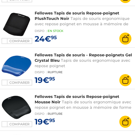
Fellowes Tapis de souris Repose-poignet
PlushTouch Noir
Tapis de souris ergonomique
avec repose poignet en mousse à mémoire de
forme
DISPO
:
EN
STOCK
24€
95
COMPARER
Fellowes Tapis de souris - Repose-poignets Gel
Crystal Bleu
Tapis de souris ergonomique avec
repose poignet
DISPO
:
RUPTURE
19€
95
COMPARER
Fellowes Tapis de souris Repose-poignet
Mousse Noir
Tapis de souris ergonomique avec
repose poignet en mousse à mémoire de forme
DISPO
:
RUPTURE
19€
95
COMPARER