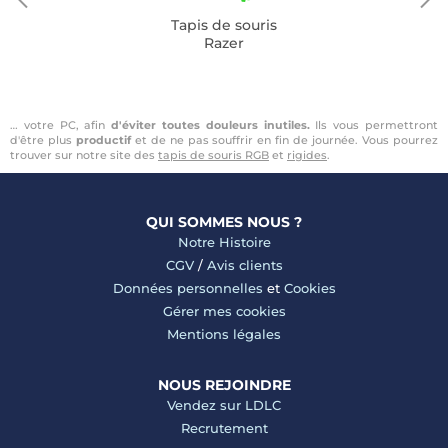
Tapis de souris
Razer
… votre PC, afin
d'éviter toutes douleurs inutiles.
Ils vous permettront
d'être plus
productif
et de ne pas souffrir en fin de journée. Vous pourrez
trouver sur notre site des
tapis de souris RGB
et
rigides
.
QUI SOMMES NOUS ?
Notre Histoire
CGV
/
Avis clients
Données personnelles
et
Cookies
Gérer mes cookies
Mentions légales
NOUS REJOINDRE
Vendez sur LDLC
Recrutement