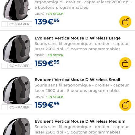
ergonomique - droitier - capteur laser 2600 dpi -
5 boutons programmables
DISPO
:
EN
STOCK
139€
95
COMPARER
Evoluent VerticalMouse D Wireless Large
Souris sans fil ergonomique - droitier - capteur
laser 2600 dpi - 5 boutons programmables
DISPO
:
EN
STOCK
159€
95
COMPARER
Evoluent VerticalMouse D Wireless Small
Souris sans fil ergonomique - droitier - capteur
laser 2600 dpi - 5 boutons programmables
DISPO
:
EN
STOCK
159€
95
COMPARER
Evoluent VerticalMouse D Wireless Medium
Souris sans fil ergonomique - droitier - capteur
laser 2600 dpi - 5 boutons programmables