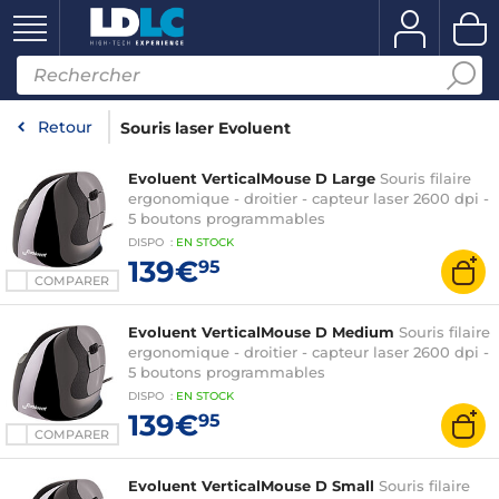
Retour
Souris laser Evoluent
Evoluent VerticalMouse D Large
Souris filaire
ergonomique - droitier - capteur laser 2600 dpi -
5 boutons programmables
DISPO
:
EN
STOCK
139€
95
COMPARER
Evoluent VerticalMouse D Medium
Souris filaire
ergonomique - droitier - capteur laser 2600 dpi -
5 boutons programmables
DISPO
:
EN
STOCK
139€
95
COMPARER
Evoluent VerticalMouse D Small
Souris filaire