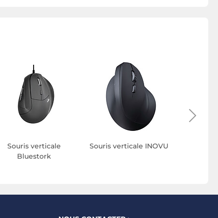
Souris verticale
Souris verticale INOVU
Souris san
Bluestork