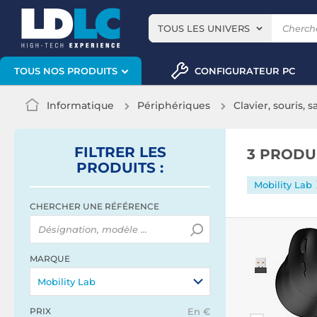
TOUS LES UNIVERS
CONFIGURATEUR PC
TOUS NOS PRODUITS
Informatique
Périphériques
Clavier, souris, s
FILTRER
LES
3 PRODU
PRODUITS
:
Mobility Lab
CHERCHER UNE RÉFÉRENCE
MARQUE
Mobility Lab
PRIX
En €