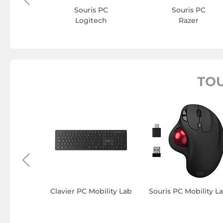
Souris PC
Souris PC
Logitech
Razer
TOU
externe
y Lab
Clavier PC Mobility Lab
Souris PC Mobility L