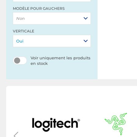
MODÈLE POUR GAUCHERS
Non
VERTICALE
Oui
Voir uniquement les produits
en stock
 PC
apper