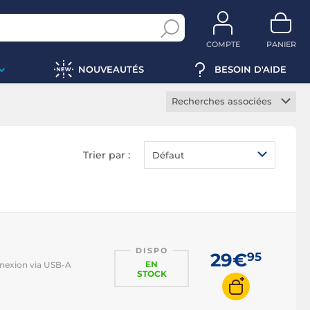
COMPTE
PANIER
NOUVEAUTÉS
BESOIN D'AIDE
Recherches associées
Souris sans fil
Souris ergonomique
Trier par :
Défaut
Souris verticale
Souris lumineuse
Souris RGB
Souris gaucher
DISPO
Souris ambidextre
29€
95
EN
nnexion via USB-A
Souris laser
STOCK
Souris optique