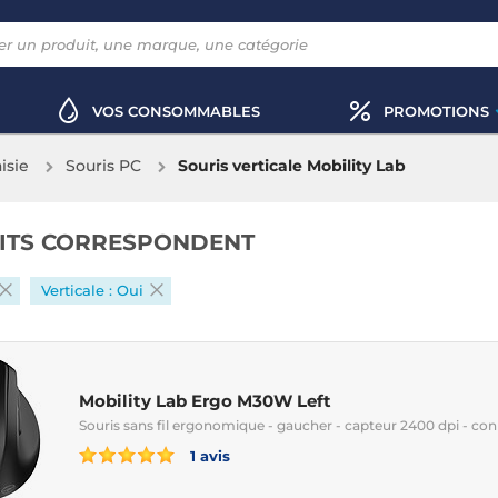
VOS CONSOMMABLES
PROMOTIONS
aisie
Souris PC
Souris verticale Mobility Lab
ITS CORRESPONDENT
Verticale : Oui
Mobility Lab Ergo M30W Left
Souris sans fil ergonomique - gaucher - capteur 2400 dpi - co
1 avis