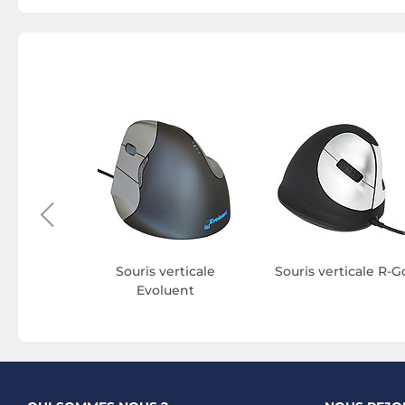
onomique
Souris verticale
Souris verticale R-G
y Lab
Evoluent