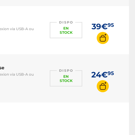
Trackpad
Souris 3D
Souris filaire
DISPO
39€
95
EN
nexion via USB-A ou
STOCK
se
DISPO
24€
95
nexion via USB-A ou
EN
STOCK