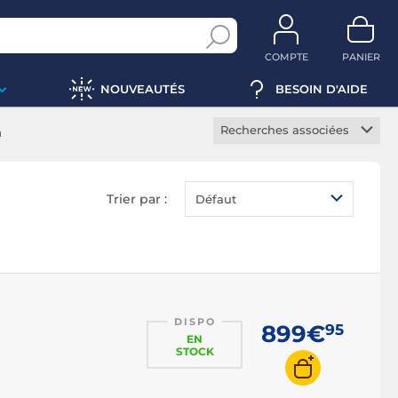
COMPTE
PANIER
NOUVEAUTÉS
BESOIN D'AIDE
Recherches associées
n
Fauteuil gamer 1D
Fauteuil gamer 3D
Trier par :
Défaut
Fauteuil gamer 4D
DISPO
899€
95
EN
STOCK