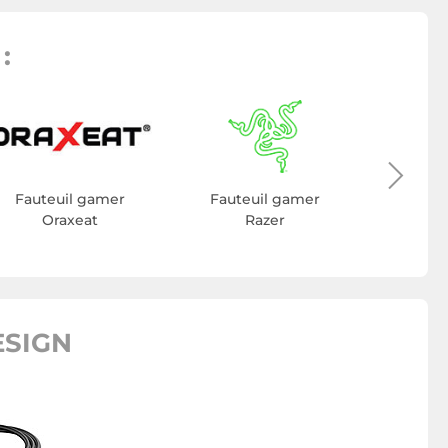
:
Faute
Mars
Fauteuil gamer
Fauteuil gamer
Oraxeat
Razer
ESIGN