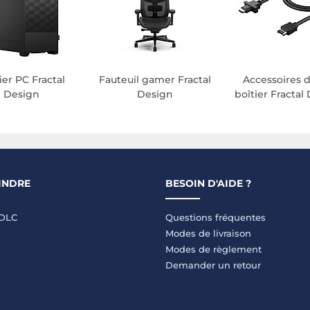
ier PC Fractal
Fauteuil gamer Fractal
Accessoires d
Design
Design
boîtier Fractal
INDRE
BESOIN D'AIDE ?
LDLC
Questions fréquentes
Modes de livraison
Modes de règlement
Demander un retour