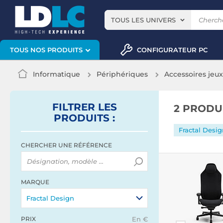
TOUS LES UNIVERS
CONFIGURATEUR PC
TOUS NOS PRODUITS
Informatique
Périphériques
Accessoires jeu
FILTRER
LES
2 PRODU
PRODUITS
:
Fractal Desi
CHERCHER UNE RÉFÉRENCE
MARQUE
Fractal Design
PRIX
En €