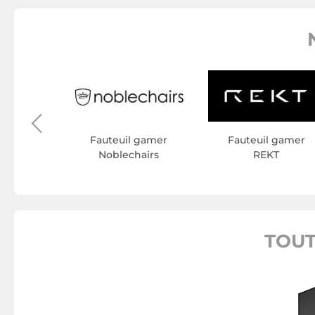
 gamer
cer
Fauteuil gamer
Fauteuil gamer
Noblechairs
REKT
TOUT