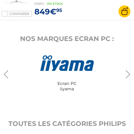
True Black - 144 Hz - FreeSync Premium Pro -
DISPO
:
EN
STOCK
HDMI/DisplayPort/USB-C - Hauteur réglable -
849€
95
Argent
COMPARER
NOS MARQUES ECRAN PC :
Ecran PC
iiyama
TOUTES LES CATÉGORIES PHILIPS