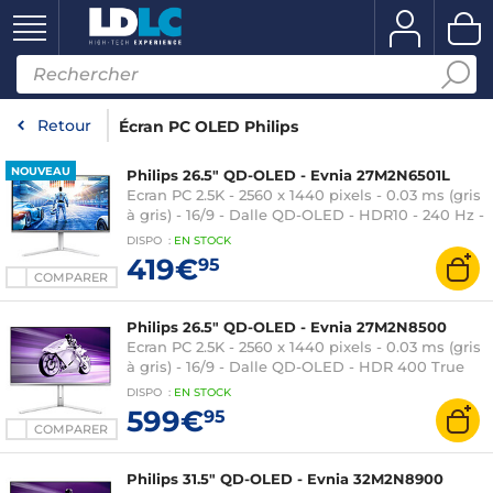
Retour
Écran PC OLED Philips
NOUVEAU
Philips 26.5" QD-OLED - Evnia 27M2N6501L
Ecran PC 2.5K - 2560 x 1440 pixels - 0.03 ms (gris
à gris) - 16/9 - Dalle QD-OLED - HDR10 - 240 Hz -
FreeSync Premium / G-SYNC Compatible -
DISPO
:
EN
STOCK
HDMI/DisplayPort - Ambiglow 3 côtés - Hauteur
419€
95
réglable - Argent
COMPARER
Philips 26.5" QD-OLED - Evnia 27M2N8500
Ecran PC 2.5K - 2560 x 1440 pixels - 0.03 ms (gris
à gris) - 16/9 - Dalle QD-OLED - HDR 400 True
Black - 360 Hz - FreeSync Premium Pro / G-SYNC
DISPO
:
EN
STOCK
Compatible - HDMI/DisplayPort - Hauteur
599€
95
réglable - Argent
COMPARER
Philips 31.5" QD-OLED - Evnia 32M2N8900