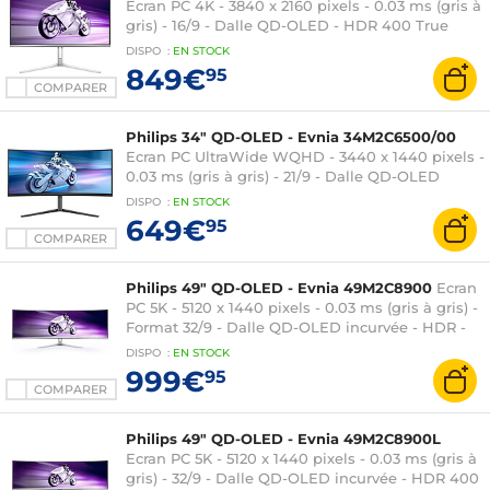
Ecran PC 4K - 3840 x 2160 pixels - 0.03 ms (gris à
gris) - 16/9 - Dalle QD-OLED - HDR 400 True
Black - 240 Hz - Adaptive-Sync -
DISPO
:
EN
STOCK
HDMI/DisplayPort/USB-C - Hauteur réglable -
849€
95
Argent
COMPARER
Philips 34" QD-OLED - Evnia 34M2C6500/00
Ecran PC UltraWide WQHD - 3440 x 1440 pixels -
0.03 ms (gris à gris) - 21/9 - Dalle QD-OLED
incurvée - 175 Hz - Adaptive-Sync - HDR 400
DISPO
:
EN
STOCK
True Black - HDMI/DisplayPort - Hauteur
649€
95
réglable - Noir
COMPARER
Philips 49" QD-OLED - Evnia 49M2C8900
Ecran
PC 5K - 5120 x 1440 pixels - 0.03 ms (gris à gris) -
Format 32/9 - Dalle QD-OLED incurvée - HDR -
240 Hz - FreeSync Premium Pro -
DISPO
:
EN
STOCK
HDMI/DisplayPort/USB-C - Hub USB 3.0 -
999€
95
Hauteur réglable - Argent
COMPARER
Philips 49" QD-OLED - Evnia 49M2C8900L
Ecran PC 5K - 5120 x 1440 pixels - 0.03 ms (gris à
gris) - 32/9 - Dalle QD-OLED incurvée - HDR 400