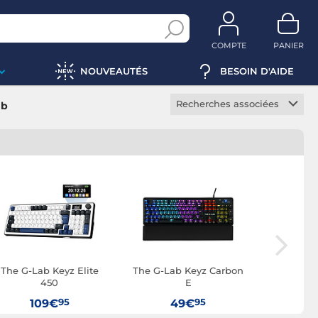
COMPTE
PANIER
NOUVEAUTÉS
BESOIN D'AIDE
Recherches associées
ab
Clavier sans fil
Clavier mécanique
Clavier à membranes
Clavier méca-membrane
Clavier TKL
Clavier chiclet
Clavier multimédia
The G-Lab Keyz Elite
The G-Lab Keyz Carbon
The G
Clavier bureautique
450
E
Rubidi
95
95
Clavier ergonomique
109€
49€
6