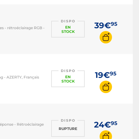
DISPO
39€
95
EN
es - rétroéclairage RGB -
STOCK
DISPO
19€
95
EN
ng - AZERTY, Français
STOCK
DISPO
24€
95
éponse - Rétroéclairage
RUPTURE