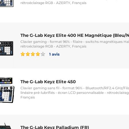
rétroéclairage RGB - AZERTY, Français
The G-Lab Keyz Elite 400 HE Magnétique (Bleu/N
Clavier gaming - format 96% - filaire - switchs magnétiques Hal
rétroéclairage RGB - AZERTY, Français
1 avis
The G-Lab Keyz Elite 450
Clavier gaming sans fil - format 96% - Bluetooth/RF2.4 GHz/Fila
linéaire pré-lubrifiés - écran LCD personnalisable - rétroéclair
Français
The G-Lab Keyz Palladium (FR)