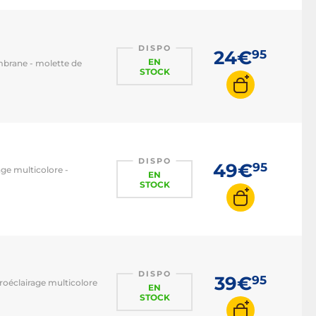
DISPO
24€
95
EN
embrane - molette de
STOCK
DISPO
49€
95
ge multicolore -
EN
STOCK
DISPO
39€
95
oéclairage multicolore
EN
STOCK