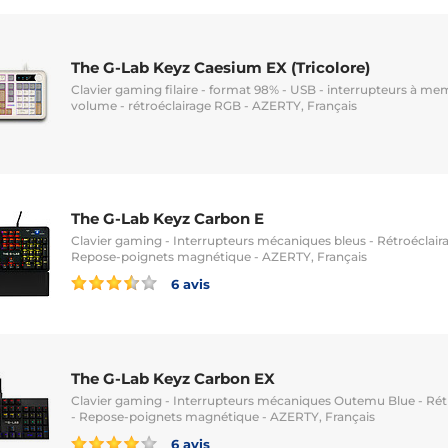
The G-Lab Keyz Caesium EX (Tricolore)
Clavier gaming filaire - format 98% - USB - interrupteurs à m
volume - rétroéclairage RGB - AZERTY, Français
The G-Lab Keyz Carbon E
Clavier gaming - Interrupteurs mécaniques bleus - Rétroéclaira
Repose-poignets magnétique - AZERTY, Français
6 avis
The G-Lab Keyz Carbon EX
Clavier gaming - Interrupteurs mécaniques Outemu Blue - Rétr
- Repose-poignets magnétique - AZERTY, Français
6 avis