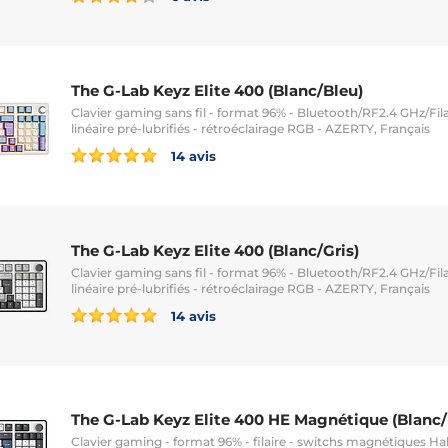
The G-Lab Keyz Elite 400 (Blanc/Bleu)
Clavier gaming sans fil - format 96% - Bluetooth/RF2.4 GHz/Fila
linéaire pré-lubrifiés - rétroéclairage RGB - AZERTY, Français
14 avis
The G-Lab Keyz Elite 400 (Blanc/Gris)
Clavier gaming sans fil - format 96% - Bluetooth/RF2.4 GHz/Fila
linéaire pré-lubrifiés - rétroéclairage RGB - AZERTY, Français
14 avis
The G-Lab Keyz Elite 400 HE Magnétique (Blanc/
Clavier gaming - format 96% - filaire - switchs magnétiques Hal