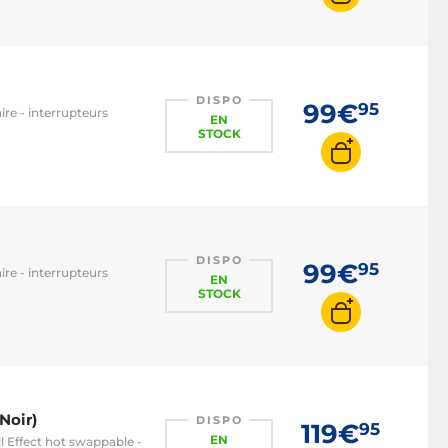
DISPO
99€
95
ire - interrupteurs
EN
STOCK
DISPO
99€
95
ire - interrupteurs
EN
STOCK
Noir)
DISPO
119€
95
EN
l Effect hot swappable -