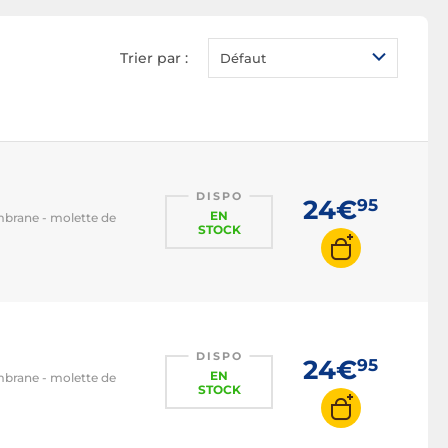
Clavier RGB
Clavier rétroéclairé
Trier par :
Défaut
Clavier pavé numérique
Clavier optique
Clavier compact
Clavier AZERTY
Clavier QWERTY
DISPO
24€
95
EN
embrane - molette de
Clavier BÉPO
STOCK
Clavier magnétique / HE
Clavier filaire
DISPO
24€
95
EN
embrane - molette de
STOCK