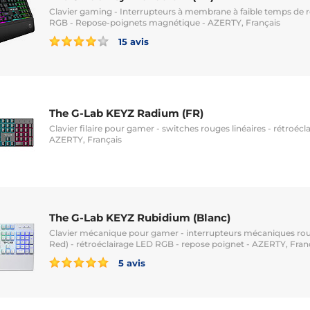
Clavier gaming - Interrupteurs à membrane à faible temps de r
RGB - Repose-poignets magnétique - AZERTY, Français
15 avis
The G-Lab KEYZ Radium (FR)
Clavier filaire pour gamer - switches rouges linéaires - rétroéc
AZERTY, Français
The G-Lab KEYZ Rubidium (Blanc)
Clavier mécanique pour gamer - interrupteurs mécaniques r
Red) - rétroéclairage LED RGB - repose poignet - AZERTY, Fran
5 avis