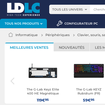
TOUS LES UNIVERS
CONFIGURATEUR PC
TOUS NOS PRODUITS
Informatique
Périphériques
Clavier, souris, s
MEILLEURES VENTES
NOUVEAUTÉS
LES 
b Keyz
The G-Lab Keyz Elite
The G-Lab KEYZ
(Noir)
400 HE Magnétique
Rubidium (FR)
(Bleu/Noir)
95
95
95
119€
59€