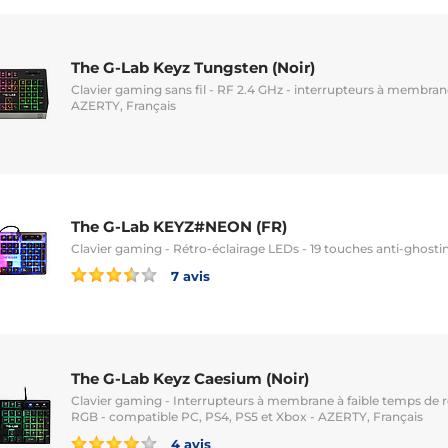
The G-Lab Keyz Tungsten (Noir)
Clavier gaming sans fil - RF 2.4 GHz - interrupteurs à membran
AZERTY, Français
The G-Lab KEYZ#NEON (FR)
Clavier gaming - Rétro-éclairage LEDs - 19 touches anti-ghosti
7 avis
The G-Lab Keyz Caesium (Noir)
Clavier gaming - Interrupteurs à membrane à faible temps de r
RGB - compatible PC, PS4, PS5 et Xbox - AZERTY, Français
4 avis