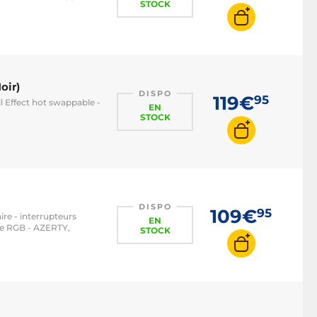
STOCK
oir)
DISPO
119€
95
l Effect hot swappable -
EN
STOCK
DISPO
109€
95
ire - interrupteurs
EN
age RGB - AZERTY,
STOCK