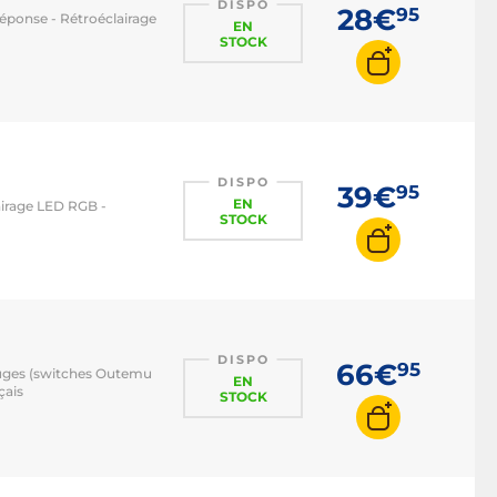
DISPO
28€
95
éponse - Rétroéclairage
EN
STOCK
DISPO
39€
95
EN
lairage LED RGB -
STOCK
DISPO
66€
95
ouges (switches Outemu
EN
çais
STOCK