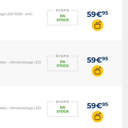
DISPO
59€
95
age LED RGB - anti-
EN
STOCK
DISPO
59€
95
EN
les - rétroéclairage LED
STOCK
DISPO
59€
95
EN
les - rétroéclairage LED
STOCK