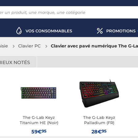
VOS CONSOMMABLES
PROMOTIONS
aisie
Clavier PC
Clavier avec pavé numérique The G-L
MIEUX NOTÉS
The G-Lab Keyz
The G-Lab Keyz
Titanium HE (Noir)
Palladium (FR)
95
95
59€
28€