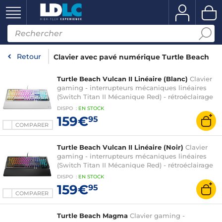
Retour
Clavier avec pavé numérique Turtle Beach
Turtle Beach Vulcan II Linéaire (Blanc)
Clavier
gaming - interrupteurs mécaniques linéaires
(Switch Titan II Mécanique Red) - rétroéclairage
RGB AIMO - AZERTY, Français
DISPO
:
EN
STOCK
159€
95
COMPARER
Turtle Beach Vulcan II Linéaire (Noir)
Clavier
gaming - interrupteurs mécaniques linéaires
(Switch Titan II Mécanique Red) - rétroéclairage
RGB AIMO - AZERTY, Français
DISPO
:
EN
STOCK
159€
95
COMPARER
Turtle Beach Magma
Clavier gaming -