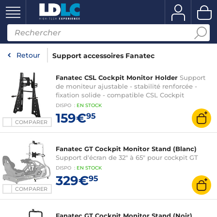
Retour
Support accessoires Fanatec
Fanatec CSL Cockpit Monitor Holder
Support
de moniteur ajustable - stabilité renforcée -
fixation solide - compatible CSL Cockpit
DISPO
:
EN
STOCK
159€
95
COMPARER
Fanatec GT Cockpit Monitor Stand (Blanc)
Support d'écran de 32" à 65" pour cockpit GT
DISPO
:
EN
STOCK
329€
95
COMPARER
Fanatec GT Cockpit Monitor Stand (Noir)