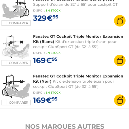
Support d'écran de 32" à 65" pour cockpit GT
DISPO
:
EN
STOCK
329€
95
COMPARER
Fanatec GT Cockpit Triple Monitor Expansion
Kit (Blanc)
Kit d'extension triple écran pour
cockpit ClubSport GT (de 32" à 55")
DISPO
:
EN
STOCK
169€
95
COMPARER
Fanatec GT Cockpit Triple Monitor Expansion
Kit (Noir)
Kit d'extension triple écran pour
cockpit ClubSport GT (de 32" à 55")
DISPO
:
EN
STOCK
169€
95
COMPARER
NOS MARQUES AUTRES