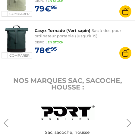
DISPO
:
EN
STOCK
79€
95
COMPARER
Casyx Tornado (Vert sapin)
Sac à dos pour
ordinateur portable (jusqu'à 15)
DISPO
:
EN
STOCK
78€
95
COMPARER
NOS MARQUES SAC, SACOCHE,
HOUSSE :
Sac, sacoche, housse