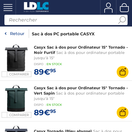
Retour
Sac à dos PC portable CASYX
Casyx Sac à dos pour Ordinateur 15" Tornado -
Noir Furtif
Sac à dos pour ordinateur portable
jusqu'à 15"
DISPO
:
EN
STOCK
89€
95
COMPARER
Casyx Sac à dos pour Ordinateur 15" Tornado -
Vert Sapin
Sac à dos pour ordinateur portable
jusqu'à 15"
DISPO
:
EN
STOCK
89€
95
COMPARER
Casyx Tornado (Bleu abysse)
Sac à dos pour