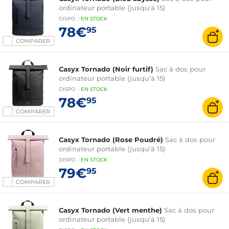
ordinateur portable (jusqu'à 15)
DISPO
:
EN
STOCK
78€
95
COMPARER
Casyx Tornado (Noir furtif)
Sac à dos pour
ordinateur portable (jusqu'à 15)
DISPO
:
EN
STOCK
78€
95
COMPARER
Casyx Tornado (Rose Poudré)
Sac à dos pour
ordinateur portable (jusqu'à 15)
DISPO
:
EN
STOCK
79€
95
COMPARER
Casyx Tornado (Vert menthe)
Sac à dos pour
ordinateur portable (jusqu'à 15)