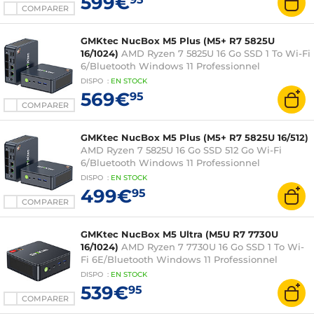
599€
COMPARER
GMKtec NucBox M5 Plus (M5+ R7 5825U
16/1024)
AMD Ryzen 7 5825U 16 Go SSD 1 To Wi-Fi
6/Bluetooth Windows 11 Professionnel
DISPO
:
EN
STOCK
569€
95
COMPARER
GMKtec NucBox M5 Plus (M5+ R7 5825U 16/512)
AMD Ryzen 7 5825U 16 Go SSD 512 Go Wi-Fi
6/Bluetooth Windows 11 Professionnel
DISPO
:
EN
STOCK
499€
95
COMPARER
GMKtec NucBox M5 Ultra (M5U R7 7730U
16/1024)
AMD Ryzen 7 7730U 16 Go SSD 1 To Wi-
Fi 6E/Bluetooth Windows 11 Professionnel
DISPO
:
EN
STOCK
539€
95
COMPARER