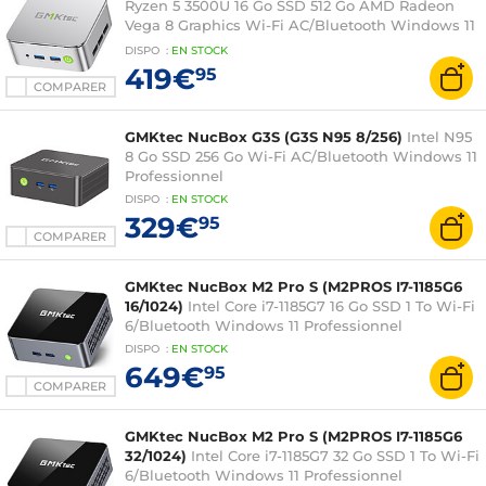
Ryzen 5 3500U 16 Go SSD 512 Go AMD Radeon
Vega 8 Graphics Wi-Fi AC/Bluetooth Windows 11
Professionnel
DISPO
:
EN
STOCK
419€
95
COMPARER
GMKtec NucBox G3S (G3S N95 8/256)
Intel N95
8 Go SSD 256 Go Wi-Fi AC/Bluetooth Windows 11
Professionnel
DISPO
:
EN
STOCK
329€
95
COMPARER
GMKtec NucBox M2 Pro S (M2PROS I7-1185G6
16/1024)
Intel Core i7-1185G7 16 Go SSD 1 To Wi-Fi
6/Bluetooth Windows 11 Professionnel
DISPO
:
EN
STOCK
649€
95
COMPARER
GMKtec NucBox M2 Pro S (M2PROS I7-1185G6
32/1024)
Intel Core i7-1185G7 32 Go SSD 1 To Wi-Fi
6/Bluetooth Windows 11 Professionnel