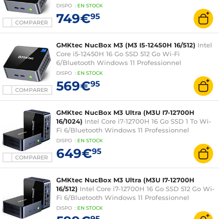
DISPO
:
EN
STOCK
749€
95
COMPARER
GMKtec NucBox M3 (M3 I5-12450H 16/512)
Intel
Core i5-12450H 16 Go SSD 512 Go Wi-Fi
6/Bluetooth Windows 11 Professionnel
DISPO
:
EN
STOCK
569€
95
COMPARER
GMKtec NucBox M3 Ultra (M3U I7-12700H
16/1024)
Intel Core i7-12700H 16 Go SSD 1 To Wi-
Fi 6/Bluetooth Windows 11 Professionnel
DISPO
:
EN
STOCK
649€
95
COMPARER
GMKtec NucBox M3 Ultra (M3U I7-12700H
16/512)
Intel Core i7-12700H 16 Go SSD 512 Go Wi-
Fi 6/Bluetooth Windows 11 Professionnel
DISPO
:
EN
STOCK
95