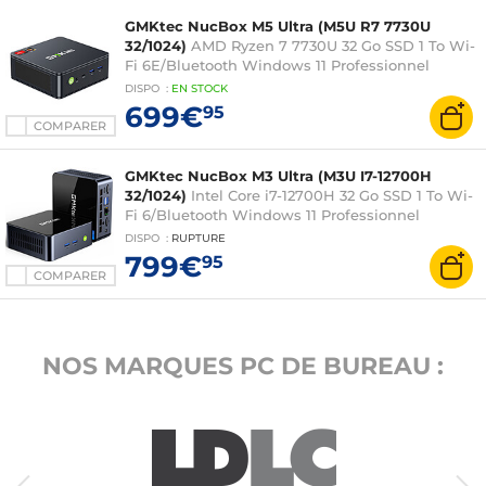
GMKtec NucBox M5 Ultra (M5U R7 7730U
32/1024)
AMD Ryzen 7 7730U 32 Go SSD 1 To Wi-
Fi 6E/Bluetooth Windows 11 Professionnel
DISPO
:
EN
STOCK
699€
95
COMPARER
GMKtec NucBox M3 Ultra (M3U I7-12700H
32/1024)
Intel Core i7-12700H 32 Go SSD 1 To Wi-
Fi 6/Bluetooth Windows 11 Professionnel
DISPO
:
RUPTURE
799€
95
COMPARER
NOS MARQUES PC DE BUREAU :